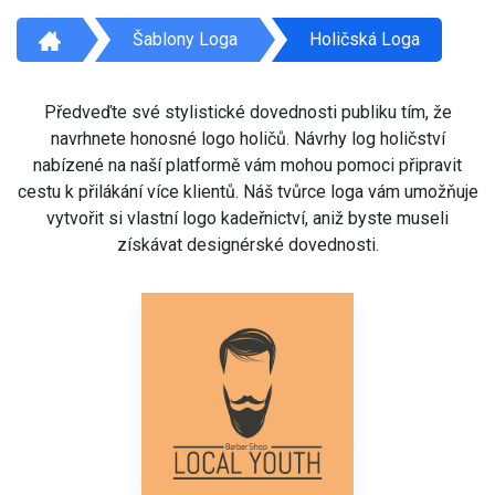
Šablony Loga
Holičská Loga
Předveďte své stylistické dovednosti publiku tím, že
navrhnete honosné logo holičů. Návrhy log holičství
nabízené na naší platformě vám mohou pomoci připravit
cestu k přilákání více klientů. Náš tvůrce loga vám umožňuje
vytvořit si vlastní logo kadeřnictví, aniž byste museli
získávat designérské dovednosti.