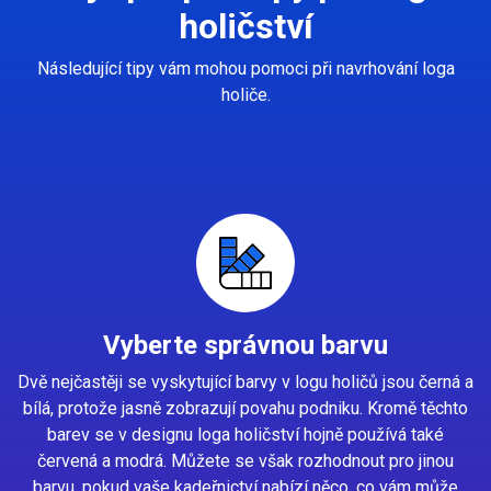
holičství
Následující tipy vám mohou pomoci při navrhování loga
holiče.
Vyberte správnou barvu
Dvě nejčastěji se vyskytující barvy v logu holičů jsou černá a
bílá, protože jasně zobrazují povahu podniku. Kromě těchto
barev se v designu loga holičství hojně používá také
červená a modrá. Můžete se však rozhodnout pro jinou
barvu, pokud vaše kadeřnictví nabízí něco, co vám může