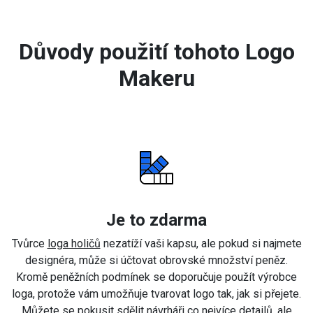
Důvody použití tohoto Logo
Makeru
Je to zdarma
Tvůrce
loga holičů
nezatíží vaši kapsu, ale pokud si najmete
designéra, může si účtovat obrovské množství peněz.
Kromě peněžních podmínek se doporučuje použít výrobce
loga, protože vám umožňuje tvarovat logo tak, jak si přejete.
Můžete se pokusit sdělit návrháři co nejvíce detailů, ale