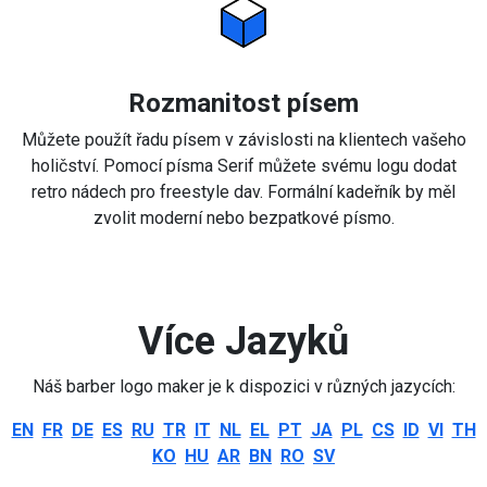
Rozmanitost písem
Můžete použít řadu písem v závislosti na klientech vašeho
holičství. Pomocí písma Serif můžete svému logu dodat
retro nádech pro freestyle dav. Formální kadeřník by měl
zvolit moderní nebo bezpatkové písmo.
Více Jazyků
Náš barber logo maker je k dispozici v různých jazycích:
EN
FR
DE
ES
RU
TR
IT
NL
EL
PT
JA
PL
CS
ID
VI
TH
KO
HU
AR
BN
RO
SV