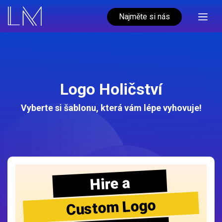
Najměte si nás
Logo Holičství
Vyberte si šablonu, která vám lépe vyhovuje!
Hire a
Custom Logo