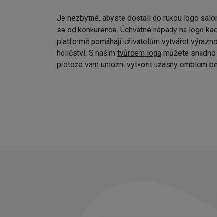
Je nezbytné, abyste dostali do rukou logo salo
se od konkurence. Úchvatné nápady na logo kad
platformě pomáhají uživatelům vytvářet výraznou
holičství. S naším
tvůrcem loga
můžete snadno p
protože vám umožní vytvořit úžasný emblém bě