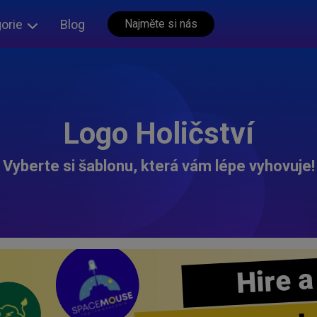
orie
Blog
Najměte si nás
Logo Holičství
Vyberte si šablonu, která vám lépe vyhovuje!
Hire a