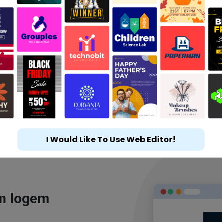
I Would Like To Use Web Editor!
ým logem