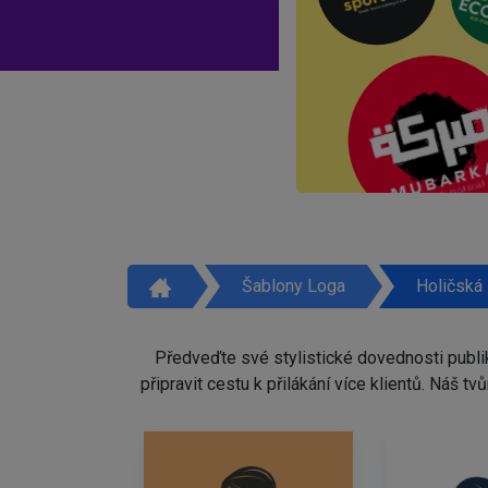
Šablony Loga
Holičská
Předveďte své stylistické dovednosti publi
připravit cestu k přilákání více klientů. Náš 