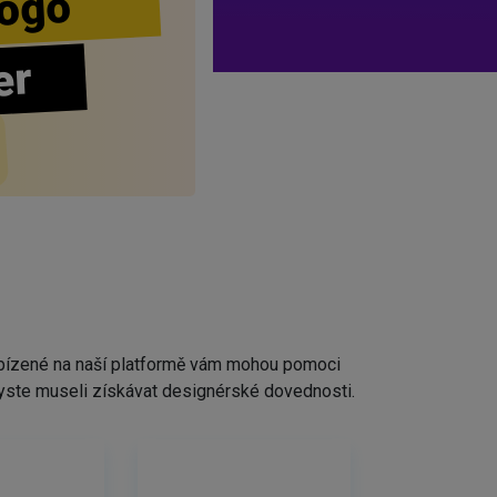
ogo
er
nabízené na naší platformě vám mohou pomoci
ž byste museli získávat designérské dovednosti.