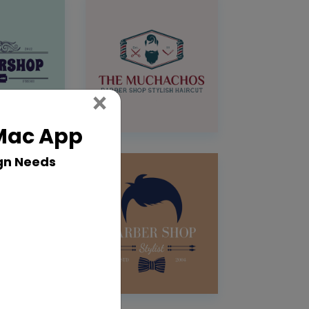
Close
×
 Mac App
gn Needs