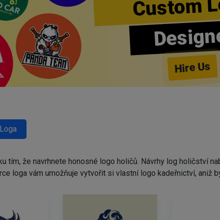
Custom L
Design
Hire Us
 Loga
ku tím, že navrhnete honosné logo holičů. Návrhy log holičství 
tvůrce loga vám umožňuje vytvořit si vlastní logo kadeřnictví, ani