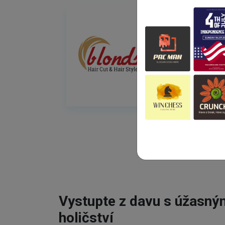
Vystupte z davu s úžasn
holičství