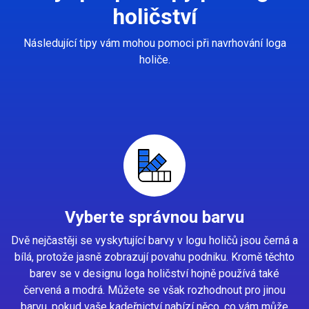
holičství
Následující tipy vám mohou pomoci při navrhování loga
holiče.
Vyberte správnou barvu
Dvě nejčastěji se vyskytující barvy v logu holičů jsou černá a
bílá, protože jasně zobrazují povahu podniku. Kromě těchto
barev se v designu loga holičství hojně používá také
červená a modrá. Můžete se však rozhodnout pro jinou
barvu, pokud vaše kadeřnictví nabízí něco, co vám může