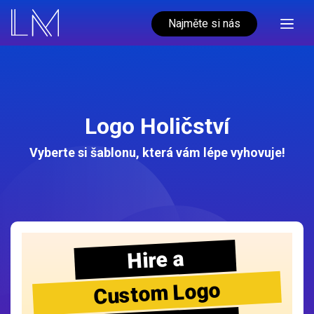
Najměte si nás
Logo Holičství
Vyberte si šablonu, která vám lépe vyhovuje!
Hire a
Custom Logo