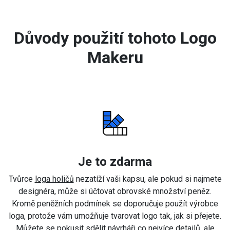
Důvody použití tohoto Logo
Makeru
Je to zdarma
Tvůrce
loga holičů
nezatíží vaši kapsu, ale pokud si najmete
designéra, může si účtovat obrovské množství peněz.
Kromě peněžních podmínek se doporučuje použít výrobce
loga, protože vám umožňuje tvarovat logo tak, jak si přejete.
Můžete se pokusit sdělit návrháři co nejvíce detailů, ale