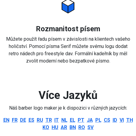
Rozmanitost písem
Můžete použít řadu písem v závislosti na klientech vašeho
holičství. Pomocí písma Serif můžete svému logu dodat
retro nádech pro freestyle dav. Formální kadeřník by měl
zvolit moderní nebo bezpatkové písmo.
Více Jazyků
Náš barber logo maker je k dispozici v různých jazycích:
EN
FR
DE
ES
RU
TR
IT
NL
EL
PT
JA
PL
CS
ID
VI
TH
KO
HU
AR
BN
RO
SV