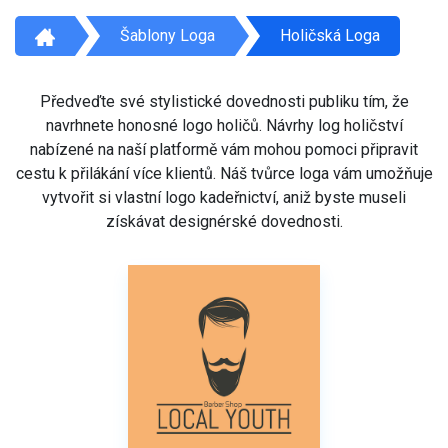
Šablony Loga
Holičská Loga
Předveďte své stylistické dovednosti publiku tím, že
navrhnete honosné logo holičů. Návrhy log holičství
nabízené na naší platformě vám mohou pomoci připravit
cestu k přilákání více klientů. Náš tvůrce loga vám umožňuje
vytvořit si vlastní logo kadeřnictví, aniž byste museli
získávat designérské dovednosti.