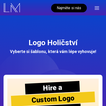
Najměte si nás
Logo Holičství
Vyberte si šablonu, která vám lépe vyhovuje!
Hire a
Custom Logo