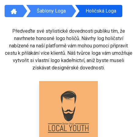
Šablony Loga
Holičská Loga
Předveďte své stylistické dovednosti publiku tím, že
navrhnete honosné logo holičů. Návrhy log holičství
nabízené na naší platformě vám mohou pomoci připravit
cestu k přilákání více klientů. Náš tvůrce loga vám umožňuje
vytvořit si vlastní logo kadeřnictví, aniž byste museli
získávat designérské dovednosti.