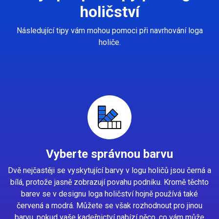
holičství
Následující tipy vám mohou pomoci při navrhování loga
holiče.
Vyberte správnou barvu
Dvě nejčastěji se vyskytující barvy v logu holičů jsou černá a
bílá, protože jasně zobrazují povahu podniku. Kromě těchto
barev se v designu loga holičství hojně používá také
červená a modrá. Můžete se však rozhodnout pro jinou
barvu, pokud vaše kadeřnictví nabízí něco, co vám může