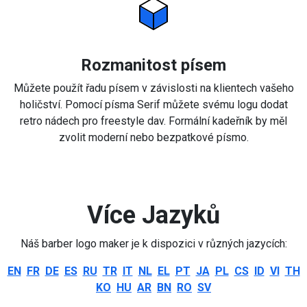
Rozmanitost písem
Můžete použít řadu písem v závislosti na klientech vašeho
holičství. Pomocí písma Serif můžete svému logu dodat
retro nádech pro freestyle dav. Formální kadeřník by měl
zvolit moderní nebo bezpatkové písmo.
Více Jazyků
Náš barber logo maker je k dispozici v různých jazycích:
EN
FR
DE
ES
RU
TR
IT
NL
EL
PT
JA
PL
CS
ID
VI
TH
KO
HU
AR
BN
RO
SV