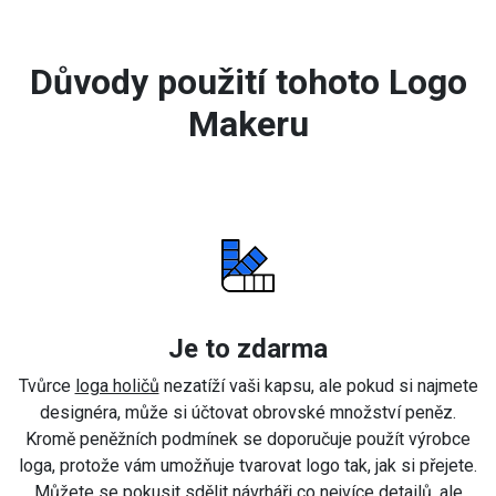
Důvody použití tohoto Logo
Makeru
Je to zdarma
Tvůrce
loga holičů
nezatíží vaši kapsu, ale pokud si najmete
designéra, může si účtovat obrovské množství peněz.
Kromě peněžních podmínek se doporučuje použít výrobce
loga, protože vám umožňuje tvarovat logo tak, jak si přejete.
Můžete se pokusit sdělit návrháři co nejvíce detailů, ale