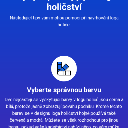
holičství
Následující tipy vám mohou pomoci při navrhování loga
holiče.
Vyberte správnou barvu
Dvě nejčastěji se vyskytující barvy v logu holičů jsou černá a
bílá, protože jasně zobrazují povahu podniku. Kromě těchto
barev se v designu loga holičství hojně používá také
červená a modrá. Můžete se však rozhodnout pro jinou
barvu, pokud vaše kadeřnictví nabízí něco, co vám může