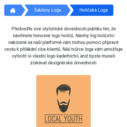
Šablony Loga
Holičská Loga
Předveďte své stylistické dovednosti publiku tím, že
navrhnete honosné logo holičů. Návrhy log holičství
nabízené na naší platformě vám mohou pomoci připravit
cestu k přilákání více klientů. Náš tvůrce loga vám umožňuje
vytvořit si vlastní logo kadeřnictví, aniž byste museli
získávat designérské dovednosti.