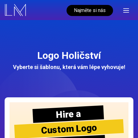
Najměte si nás
Logo Holičství
Vyberte si šablonu, která vám lépe vyhovuje!
Hire a
Custom Logo