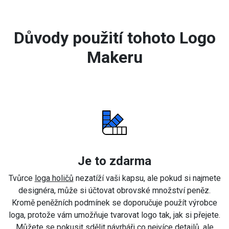
Důvody použití tohoto Logo
Makeru
Je to zdarma
Tvůrce
loga holičů
nezatíží vaši kapsu, ale pokud si najmete
designéra, může si účtovat obrovské množství peněz.
Kromě peněžních podmínek se doporučuje použít výrobce
loga, protože vám umožňuje tvarovat logo tak, jak si přejete.
Můžete se pokusit sdělit návrháři co nejvíce detailů, ale