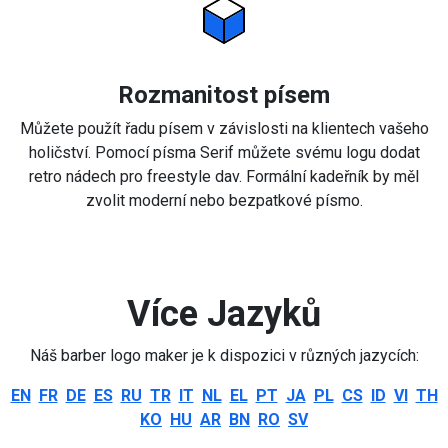
Rozmanitost písem
Můžete použít řadu písem v závislosti na klientech vašeho
holičství. Pomocí písma Serif můžete svému logu dodat
retro nádech pro freestyle dav. Formální kadeřník by měl
zvolit moderní nebo bezpatkové písmo.
Více Jazyků
Náš barber logo maker je k dispozici v různých jazycích:
EN
FR
DE
ES
RU
TR
IT
NL
EL
PT
JA
PL
CS
ID
VI
TH
KO
HU
AR
BN
RO
SV