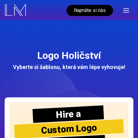
Najměte si nás
Logo Holičství
Vyberte si šablonu, která vám lépe vyhovuje!
Hire a
Custom Logo