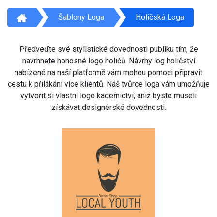
Šablony Loga
Holičská Loga
Předveďte své stylistické dovednosti publiku tím, že
navrhnete honosné logo holičů. Návrhy log holičství
nabízené na naší platformě vám mohou pomoci připravit
cestu k přilákání více klientů. Náš tvůrce loga vám umožňuje
vytvořit si vlastní logo kadeřnictví, aniž byste museli
získávat designérské dovednosti.