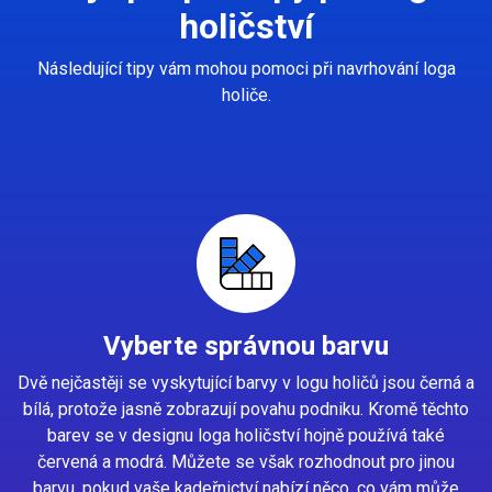
holičství
Následující tipy vám mohou pomoci při navrhování loga
holiče.
Vyberte správnou barvu
Dvě nejčastěji se vyskytující barvy v logu holičů jsou černá a
bílá, protože jasně zobrazují povahu podniku. Kromě těchto
barev se v designu loga holičství hojně používá také
červená a modrá. Můžete se však rozhodnout pro jinou
barvu, pokud vaše kadeřnictví nabízí něco, co vám může