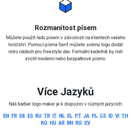
Rozmanitost písem
Můžete použít řadu písem v závislosti na klientech vašeho
holičství. Pomocí písma Serif můžete svému logu dodat
retro nádech pro freestyle dav. Formální kadeřník by měl
zvolit moderní nebo bezpatkové písmo.
Více Jazyků
Náš barber logo maker je k dispozici v různých jazycích:
EN
FR
DE
ES
RU
TR
IT
NL
EL
PT
JA
PL
CS
ID
VI
TH
KO
HU
AR
BN
RO
SV