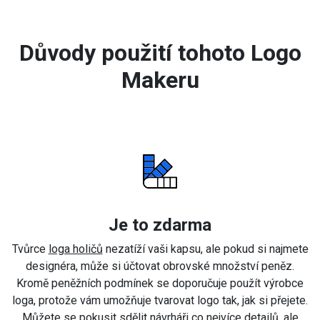
Důvody použití tohoto Logo
Makeru
Je to zdarma
Tvůrce
loga holičů
nezatíží vaši kapsu, ale pokud si najmete
designéra, může si účtovat obrovské množství peněz.
Kromě peněžních podmínek se doporučuje použít výrobce
loga, protože vám umožňuje tvarovat logo tak, jak si přejete.
Můžete se pokusit sdělit návrháři co nejvíce detailů, ale