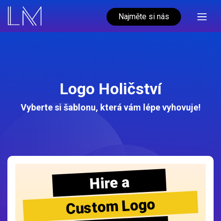
Najměte si nás
Logo Holičství
Vyberte si šablonu, která vám lépe vyhovuje!
Hire a
Custom Logo