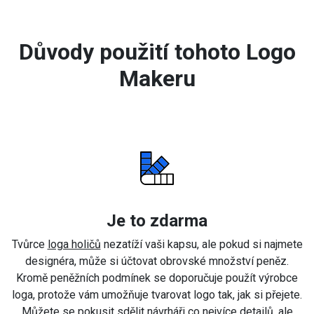
Důvody použití tohoto Logo
Makeru
Je to zdarma
Tvůrce
loga holičů
nezatíží vaši kapsu, ale pokud si najmete
designéra, může si účtovat obrovské množství peněz.
Kromě peněžních podmínek se doporučuje použít výrobce
loga, protože vám umožňuje tvarovat logo tak, jak si přejete.
Můžete se pokusit sdělit návrháři co nejvíce detailů, ale