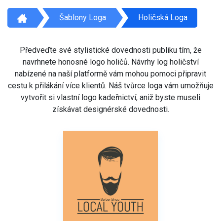
Šablony Loga
Holičská Loga
Předveďte své stylistické dovednosti publiku tím, že
navrhnete honosné logo holičů. Návrhy log holičství
nabízené na naší platformě vám mohou pomoci připravit
cestu k přilákání více klientů. Náš tvůrce loga vám umožňuje
vytvořit si vlastní logo kadeřnictví, aniž byste museli
získávat designérské dovednosti.