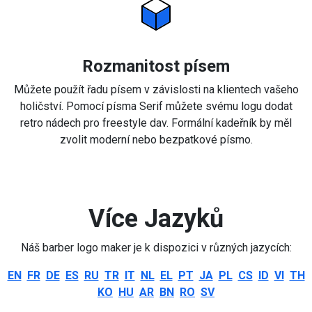
Rozmanitost písem
Můžete použít řadu písem v závislosti na klientech vašeho
holičství. Pomocí písma Serif můžete svému logu dodat
retro nádech pro freestyle dav. Formální kadeřník by měl
zvolit moderní nebo bezpatkové písmo.
Více Jazyků
Náš barber logo maker je k dispozici v různých jazycích:
EN
FR
DE
ES
RU
TR
IT
NL
EL
PT
JA
PL
CS
ID
VI
TH
KO
HU
AR
BN
RO
SV