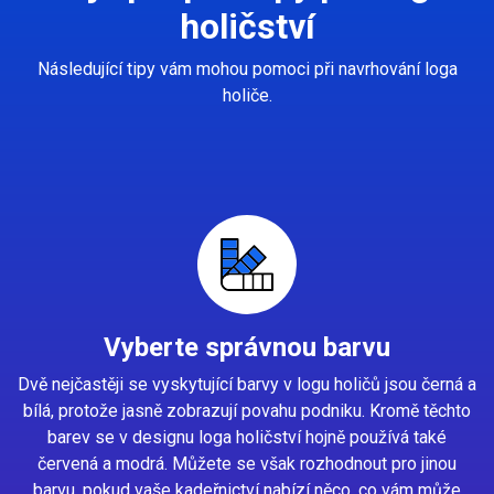
holičství
Následující tipy vám mohou pomoci při navrhování loga
holiče.
Vyberte správnou barvu
Dvě nejčastěji se vyskytující barvy v logu holičů jsou černá a
bílá, protože jasně zobrazují povahu podniku. Kromě těchto
barev se v designu loga holičství hojně používá také
červená a modrá. Můžete se však rozhodnout pro jinou
barvu, pokud vaše kadeřnictví nabízí něco, co vám může