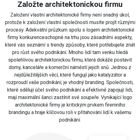
Založte architektonickou firmu
Založení vlastní architektonické firmy není snadný úkol,
protože k založení vlastní společnosti musíte projít různými
procesy. Adekvátní průzkum spolu s logem architektonické
firmy konkurenceschopné na trhu jsou zásadními aspekty,
které vás seznámí s trendy způsoby, které potřebujete znát
pro růst svého podnikání. Mnoho lidí tam venku hledá
spolehlivou architektonickou firmu, která dokáže postavit
domy, kanceláře a komerční náměstí jejich snů. Jednou z
nejdůležitějších věcí, které fungují jako katalyzátor a
rozproudí vaše podnikání, je vhodný branding. Společnosti,
které sdělují účel svého podnikání a efektivně zapojují lidi,
mají maximální šanci zastínit své soupeře. Vynikající logo
architektonické firmy je kritickým prvkem firemního
brandingu a hraje klíčovou roli v přitahování lidí k vašemu
podnikání.