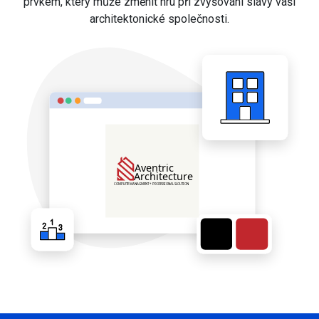
prvkem, který může změnit hru při zvyšování slávy vaší
architektonické společnosti.