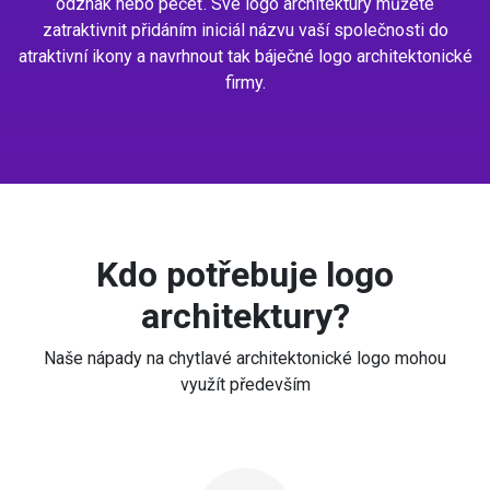
odznak nebo pečeť. Své logo architektury můžete
zatraktivnit přidáním iniciál názvu vaší společnosti do
atraktivní ikony a navrhnout tak báječné logo architektonické
firmy.
Kdo potřebuje logo
architektury?
Naše nápady na chytlavé architektonické logo mohou
využít především