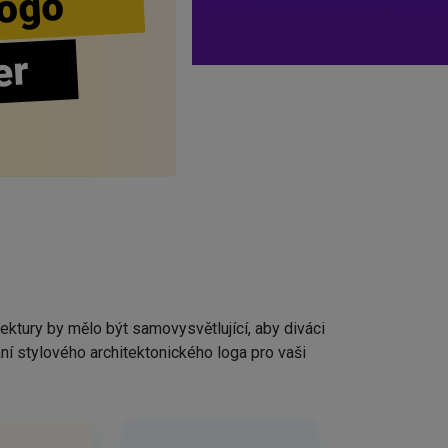
ogo
er
ektury by mělo být samovysvětlující, aby diváci
í stylového architektonického loga pro vaši