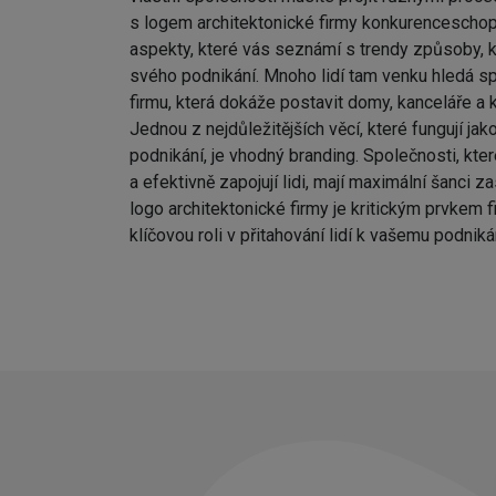
s logem architektonické firmy konkurenceschop
aspekty, které vás seznámí s trendy způsoby, k
svého podnikání. Mnoho lidí tam venku hledá sp
firmu, která dokáže postavit domy, kanceláře a 
Jednou z nejdůležitějších věcí, které fungují ja
podnikání, je vhodný branding. Společnosti, kte
a efektivně zapojují lidi, mají maximální šanci za
logo architektonické firmy je kritickým prvkem f
klíčovou roli v přitahování lidí k vašemu podniká