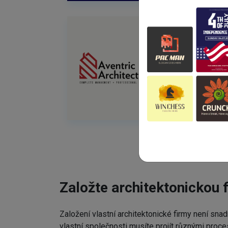
Založte architektonickou 
Založení vlastní architektonické firmy není snad
vlastní společnosti musíte projít různými proc