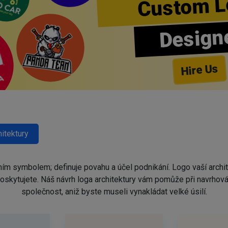
Custom L
Design
Hire Us
itektury
ím symbolem; definuje povahu a účel podnikání. Logo vaší archit
oskytujete. Náš návrh loga architektury vám pomůže při navrhován
společnost, aniž byste museli vynakládat velké úsilí.