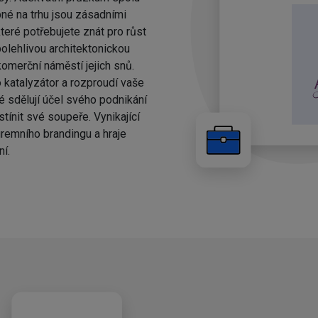
né na trhu jsou zásadními
teré potřebujete znát pro růst
olehlivou architektonickou
komerční náměstí jejich snů.
ko katalyzátor a rozproudí vaše
ré sdělují účel svého podnikání
stínit své soupeře. Vynikající
iremního brandingu a hraje
ní.