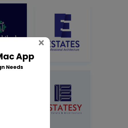
Close
×
 Mac App
gn Needs