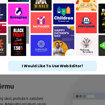
I Would Like To Use Web Editor!
firmu
ný úkol, protože k založení
esy. Adekvátní průzkum spolu