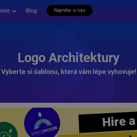
orie
Blog
Najměte si nás
Logo Architektury
Vyberte si šablonu, která vám lépe vyhovuje!
Hire a