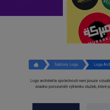
Šablony Loga
Loga Arch
Logo architekta společnosti není pouze vizuáln
snadno porozuměli výklenku služeb, které p