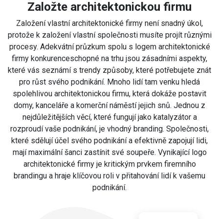
Založte architektonickou firmu
Založení vlastní architektonické firmy není snadný úkol,
protože k založení vlastní společnosti musíte projít různými
procesy. Adekvátní průzkum spolu s logem architektonické
firmy konkurenceschopné na trhu jsou zásadními aspekty,
které vás seznámí s trendy způsoby, které potřebujete znát
pro růst svého podnikání. Mnoho lidí tam venku hledá
spolehlivou architektonickou firmu, která dokáže postavit
domy, kanceláře a komerční náměstí jejich snů. Jednou z
nejdůležitějších věcí, které fungují jako katalyzátor a
rozproudí vaše podnikání, je vhodný branding. Společnosti,
které sdělují účel svého podnikání a efektivně zapojují lidi,
mají maximální šanci zastínit své soupeře. Vynikající logo
architektonické firmy je kritickým prvkem firemního
brandingu a hraje klíčovou roli v přitahování lidí k vašemu
podnikání.