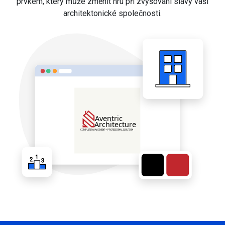
prvkem, který může změnit hru při zvyšování slávy vaší
architektonické společnosti.