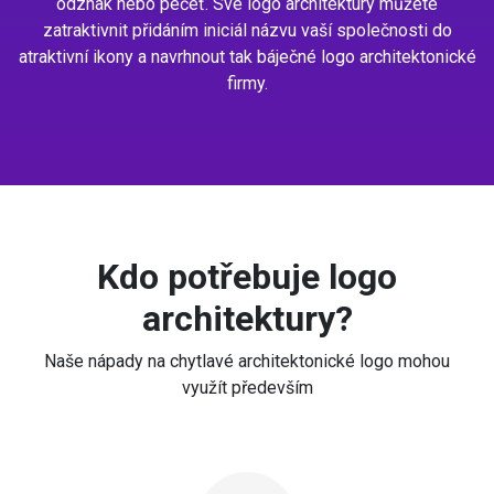
odznak nebo pečeť. Své logo architektury můžete
zatraktivnit přidáním iniciál názvu vaší společnosti do
atraktivní ikony a navrhnout tak báječné logo architektonické
firmy.
Kdo potřebuje logo
architektury?
Naše nápady na chytlavé architektonické logo mohou
využít především