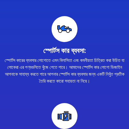
স্পোর্টস কার ব্যবসা:
স্পোর্টস কারের ব্যবসার লোগোতে এমন বিলাসিতা এবং কমনীয়তা চিত্রিত করা উচিত যা
লোকেরা এর পণ্যগুলিতে খুঁজে পেতে পারে। আমাদের স্পোর্টস কার লোগো ডিজাইন
আপনাকে সাহায্য করতে পারে আপনার স্পোর্টস কার ব্যবসার জন্য একটি নিখুঁত প্রতীক
তৈরি করতে কারো সহায়তা না নিয়ে।