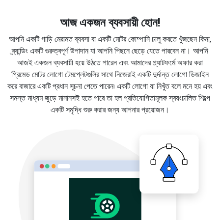
আজ একজন ব্যবসায়ী হোন!
আপনি একটি গাড়ি মেরামত ব্যবসা বা একটি মোটর কোম্পানি চালু করতে খুঁজছেন কিনা,
ব্র্যান্ডিং একটি গুরুত্বপূর্ণ উপাদান যা আপনি পিছনে ছেড়ে যেতে পারবেন না। আপনি
আজই একজন ব্যবসায়ী হয়ে উঠতে পারেন এবং আমাদের প্ল্যাটফর্মে অফার করা
প্রিমেড মোটর লোগো টেমপ্লেটগুলির সাথে নিজেরাই একটি দুর্দান্ত লোগো ডিজাইন
করে বাজারে একটি প্রধান সূচনা পেতে পারেন৷ একটি লোগো যা নিখুঁত বলে মনে হয় এবং
সমস্ত মাধ্যম জুড়ে মানানসই হতে পারে তা হল প্রতিযোগিতামূলক স্বয়ংচালিত শিল্পে
একটি সমৃদ্ধি শুরু করার জন্য আপনার প্রয়োজন।