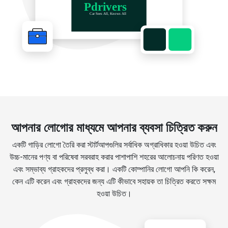
আপনার লোগোর মাধ্যমে আপনার ব্যবসা চিত্রিত করুন
একটি গাড়ির লোগো তৈরি করা স্টার্টআপগুলির সর্বাধিক অগ্রাধিকার হওয়া উচিত এবং
উচ্চ-মানের পণ্য বা পরিষেবা সরবরাহ করার পাশাপাশি শহরের আলোচনায় পরিণত হওয়া
এবং সম্ভাব্য গ্রাহকদের প্রলুব্ধ করা। একটি কোম্পানির লোগো আপনি কি করেন,
কেন এটি করেন এবং গ্রাহকদের জন্য এটি কীভাবে সহায়ক তা চিত্রিত করতে সক্ষম
হওয়া উচিত।