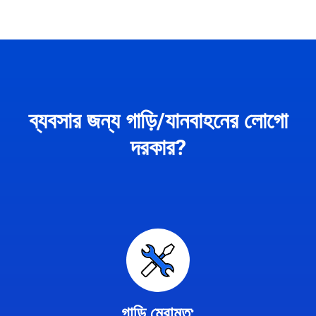
ব্যবসার জন্য গাড়ি/যানবাহনের লোগো
দরকার?
গাড়ি মেরামত: