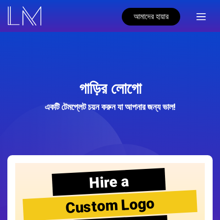
আমাদের হায়ার
গাড়ির লোগো
একটি টেমপ্লেট চয়ন করুন যা আপনার জন্য ভাল!
Hire a
Custom Logo