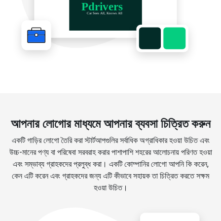
আপনার লোগোর মাধ্যমে আপনার ব্যবসা চিত্রিত করুন
একটি গাড়ির লোগো তৈরি করা স্টার্টআপগুলির সর্বাধিক অগ্রাধিকার হওয়া উচিত এবং
উচ্চ-মানের পণ্য বা পরিষেবা সরবরাহ করার পাশাপাশি শহরের আলোচনায় পরিণত হওয়া
এবং সম্ভাব্য গ্রাহকদের প্রলুব্ধ করা। একটি কোম্পানির লোগো আপনি কি করেন,
কেন এটি করেন এবং গ্রাহকদের জন্য এটি কীভাবে সহায়ক তা চিত্রিত করতে সক্ষম
হওয়া উচিত।