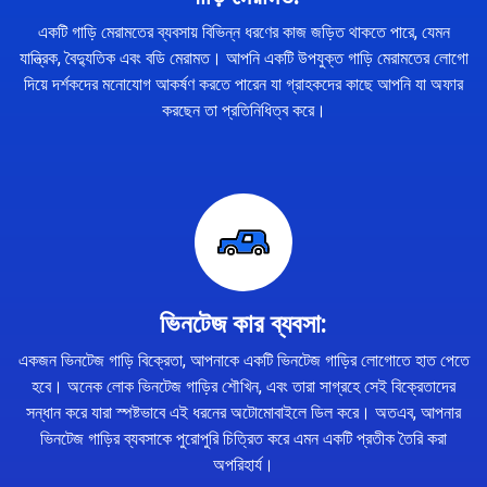
একটি গাড়ি মেরামতের ব্যবসায় বিভিন্ন ধরণের কাজ জড়িত থাকতে পারে, যেমন
যান্ত্রিক, বৈদ্যুতিক এবং বডি মেরামত। আপনি একটি উপযুক্ত গাড়ি মেরামতের লোগো
দিয়ে দর্শকদের মনোযোগ আকর্ষণ করতে পারেন যা গ্রাহকদের কাছে আপনি যা অফার
করছেন তা প্রতিনিধিত্ব করে।
ভিনটেজ কার ব্যবসা:
একজন ভিনটেজ গাড়ি বিক্রেতা, আপনাকে একটি ভিনটেজ গাড়ির লোগোতে হাত পেতে
হবে। অনেক লোক ভিনটেজ গাড়ির শৌখিন, এবং তারা সাগ্রহে সেই বিক্রেতাদের
সন্ধান করে যারা স্পষ্টভাবে এই ধরনের অটোমোবাইলে ডিল করে। অতএব, আপনার
ভিনটেজ গাড়ির ব্যবসাকে পুরোপুরি চিত্রিত করে এমন একটি প্রতীক তৈরি করা
অপরিহার্য।