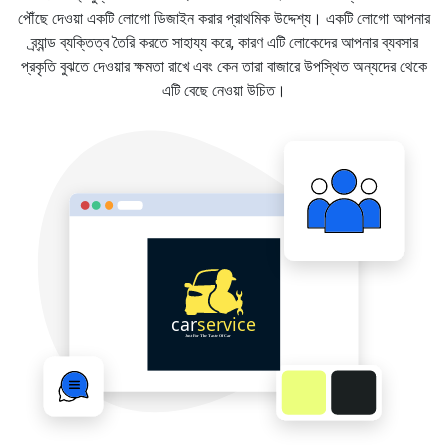
পৌঁছে দেওয়া একটি লোগো ডিজাইন করার প্রাথমিক উদ্দেশ্য। একটি লোগো আপনার
ব্র্যান্ড ব্যক্তিত্ব তৈরি করতে সাহায্য করে, কারণ এটি লোকেদের আপনার ব্যবসার
প্রকৃতি বুঝতে দেওয়ার ক্ষমতা রাখে এবং কেন তারা বাজারে উপস্থিত অন্যদের থেকে
এটি বেছে নেওয়া উচিত।