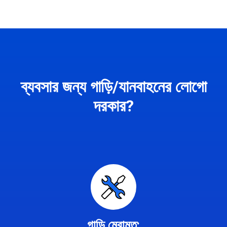
ব্যবসার জন্য গাড়ি/যানবাহনের লোগো
দরকার?
গাড়ি মেরামত: