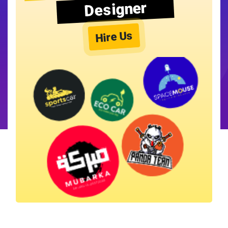
Designer
Hire Us