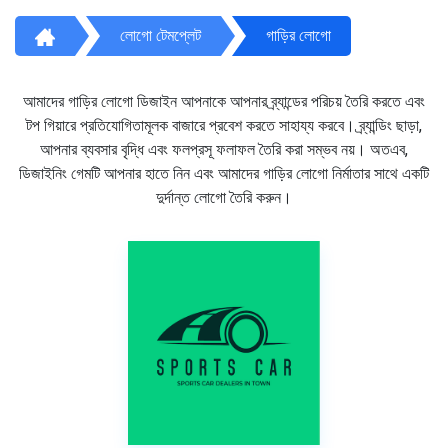
লোগো টেমপ্লেট
গাড়ির লোগো
আমাদের গাড়ির লোগো ডিজাইন আপনাকে আপনার ব্র্যান্ডের পরিচয় তৈরি করতে এবং
টপ গিয়ারে প্রতিযোগিতামূলক বাজারে প্রবেশ করতে সাহায্য করবে। ব্র্যান্ডিং ছাড়া,
আপনার ব্যবসার বৃদ্ধি এবং ফলপ্রসূ ফলাফল তৈরি করা সম্ভব নয়। অতএব,
ডিজাইনিং গেমটি আপনার হাতে নিন এবং আমাদের গাড়ির লোগো নির্মাতার সাথে একটি
দুর্দান্ত লোগো তৈরি করুন।