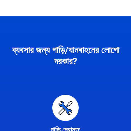
ব্যবসার জন্য গাড়ি/যানবাহনের লোগো
দরকার?
গাড়ি মেরামত: