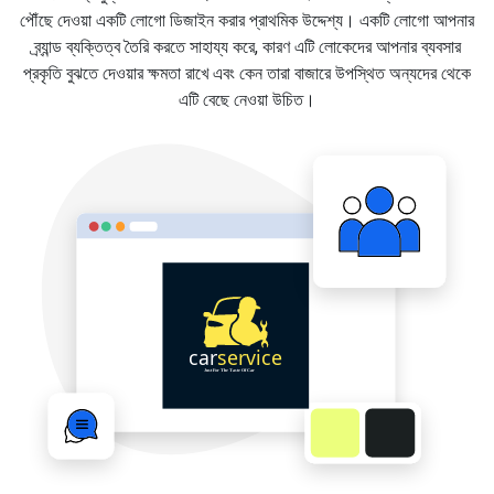
পৌঁছে দেওয়া একটি লোগো ডিজাইন করার প্রাথমিক উদ্দেশ্য। একটি লোগো আপনার
ব্র্যান্ড ব্যক্তিত্ব তৈরি করতে সাহায্য করে, কারণ এটি লোকেদের আপনার ব্যবসার
প্রকৃতি বুঝতে দেওয়ার ক্ষমতা রাখে এবং কেন তারা বাজারে উপস্থিত অন্যদের থেকে
এটি বেছে নেওয়া উচিত।