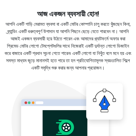
আজ একজন ব্যবসায়ী হোন!
আপনি একটি গাড়ি মেরামত ব্যবসা বা একটি মোটর কোম্পানি চালু করতে খুঁজছেন কিনা,
ব্র্যান্ডিং একটি গুরুত্বপূর্ণ উপাদান যা আপনি পিছনে ছেড়ে যেতে পারবেন না। আপনি
আজই একজন ব্যবসায়ী হয়ে উঠতে পারেন এবং আমাদের প্ল্যাটফর্মে অফার করা
প্রিমেড মোটর লোগো টেমপ্লেটগুলির সাথে নিজেরাই একটি দুর্দান্ত লোগো ডিজাইন
করে বাজারে একটি প্রধান সূচনা পেতে পারেন৷ একটি লোগো যা নিখুঁত বলে মনে হয় এবং
সমস্ত মাধ্যম জুড়ে মানানসই হতে পারে তা হল প্রতিযোগিতামূলক স্বয়ংচালিত শিল্পে
একটি সমৃদ্ধি শুরু করার জন্য আপনার প্রয়োজন।