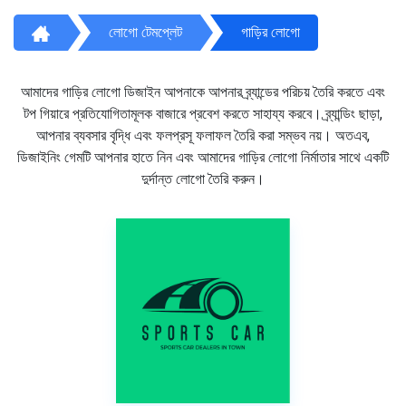
লোগো টেমপ্লেট
গাড়ির লোগো
আমাদের গাড়ির লোগো ডিজাইন আপনাকে আপনার ব্র্যান্ডের পরিচয় তৈরি করতে এবং
টপ গিয়ারে প্রতিযোগিতামূলক বাজারে প্রবেশ করতে সাহায্য করবে। ব্র্যান্ডিং ছাড়া,
আপনার ব্যবসার বৃদ্ধি এবং ফলপ্রসূ ফলাফল তৈরি করা সম্ভব নয়। অতএব,
ডিজাইনিং গেমটি আপনার হাতে নিন এবং আমাদের গাড়ির লোগো নির্মাতার সাথে একটি
দুর্দান্ত লোগো তৈরি করুন।