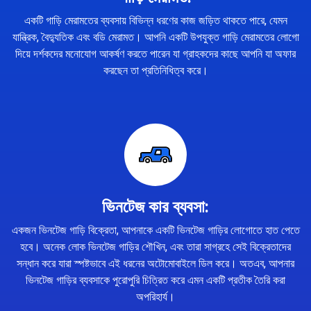
একটি গাড়ি মেরামতের ব্যবসায় বিভিন্ন ধরণের কাজ জড়িত থাকতে পারে, যেমন
যান্ত্রিক, বৈদ্যুতিক এবং বডি মেরামত। আপনি একটি উপযুক্ত গাড়ি মেরামতের লোগো
দিয়ে দর্শকদের মনোযোগ আকর্ষণ করতে পারেন যা গ্রাহকদের কাছে আপনি যা অফার
করছেন তা প্রতিনিধিত্ব করে।
ভিনটেজ কার ব্যবসা:
একজন ভিনটেজ গাড়ি বিক্রেতা, আপনাকে একটি ভিনটেজ গাড়ির লোগোতে হাত পেতে
হবে। অনেক লোক ভিনটেজ গাড়ির শৌখিন, এবং তারা সাগ্রহে সেই বিক্রেতাদের
সন্ধান করে যারা স্পষ্টভাবে এই ধরনের অটোমোবাইলে ডিল করে। অতএব, আপনার
ভিনটেজ গাড়ির ব্যবসাকে পুরোপুরি চিত্রিত করে এমন একটি প্রতীক তৈরি করা
অপরিহার্য।