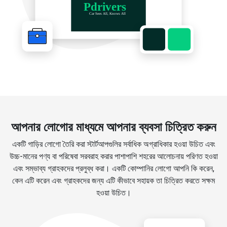
আপনার লোগোর মাধ্যমে আপনার ব্যবসা চিত্রিত করুন
একটি গাড়ির লোগো তৈরি করা স্টার্টআপগুলির সর্বাধিক অগ্রাধিকার হওয়া উচিত এবং
উচ্চ-মানের পণ্য বা পরিষেবা সরবরাহ করার পাশাপাশি শহরের আলোচনায় পরিণত হওয়া
এবং সম্ভাব্য গ্রাহকদের প্রলুব্ধ করা। একটি কোম্পানির লোগো আপনি কি করেন,
কেন এটি করেন এবং গ্রাহকদের জন্য এটি কীভাবে সহায়ক তা চিত্রিত করতে সক্ষম
হওয়া উচিত।