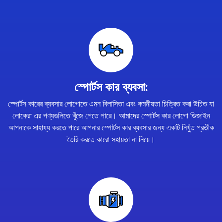
স্পোর্টস কার ব্যবসা:
স্পোর্টস কারের ব্যবসার লোগোতে এমন বিলাসিতা এবং কমনীয়তা চিত্রিত করা উচিত যা
লোকেরা এর পণ্যগুলিতে খুঁজে পেতে পারে। আমাদের স্পোর্টস কার লোগো ডিজাইন
আপনাকে সাহায্য করতে পারে আপনার স্পোর্টস কার ব্যবসার জন্য একটি নিখুঁত প্রতীক
তৈরি করতে কারো সহায়তা না নিয়ে।