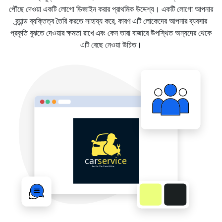
পৌঁছে দেওয়া একটি লোগো ডিজাইন করার প্রাথমিক উদ্দেশ্য। একটি লোগো আপনার
ব্র্যান্ড ব্যক্তিত্ব তৈরি করতে সাহায্য করে, কারণ এটি লোকেদের আপনার ব্যবসার
প্রকৃতি বুঝতে দেওয়ার ক্ষমতা রাখে এবং কেন তারা বাজারে উপস্থিত অন্যদের থেকে
এটি বেছে নেওয়া উচিত।