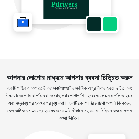
আপনার লোগোর মাধ্যমে আপনার ব্যবসা চিত্রিত করুন
একটি গাড়ির লোগো তৈরি করা স্টার্টআপগুলির সর্বাধিক অগ্রাধিকার হওয়া উচিত এবং
উচ্চ-মানের পণ্য বা পরিষেবা সরবরাহ করার পাশাপাশি শহরের আলোচনায় পরিণত হওয়া
এবং সম্ভাব্য গ্রাহকদের প্রলুব্ধ করা। একটি কোম্পানির লোগো আপনি কি করেন,
কেন এটি করেন এবং গ্রাহকদের জন্য এটি কীভাবে সহায়ক তা চিত্রিত করতে সক্ষম
হওয়া উচিত।