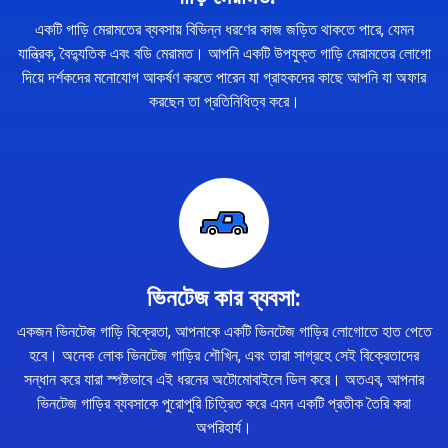
একটি গাড়ি মেরামতের ব্যবসায় বিভিন্ন ধরণের কাজ জড়িত থাকতে পারে, যেমন
যান্ত্রিক, বৈদ্যুতিক এবং বডি মেরামত। আপনি একটি উপযুক্ত গাড়ি মেরামতের লোগো
দিয়ে দর্শকদের মনোযোগ আকর্ষণ করতে পারেন যা গ্রাহকদের কাছে আপনি যা অফার
করছেন তা প্রতিনিধিত্ব করে।
ভিনটেজ কার ব্যবসা:
একজন ভিনটেজ গাড়ি বিক্রেতা, আপনাকে একটি ভিনটেজ গাড়ির লোগোতে হাত পেতে
হবে। অনেক লোক ভিনটেজ গাড়ির শৌখিন, এবং তারা সাগ্রহে সেই বিক্রেতাদের
সন্ধান করে যারা স্পষ্টভাবে এই ধরনের অটোমোবাইলে ডিল করে। অতএব, আপনার
ভিনটেজ গাড়ির ব্যবসাকে পুরোপুরি চিত্রিত করে এমন একটি প্রতীক তৈরি করা
অপরিহার্য।