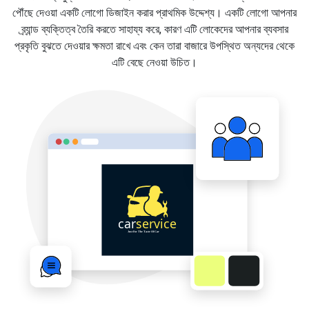
পৌঁছে দেওয়া একটি লোগো ডিজাইন করার প্রাথমিক উদ্দেশ্য। একটি লোগো আপনার
ব্র্যান্ড ব্যক্তিত্ব তৈরি করতে সাহায্য করে, কারণ এটি লোকেদের আপনার ব্যবসার
প্রকৃতি বুঝতে দেওয়ার ক্ষমতা রাখে এবং কেন তারা বাজারে উপস্থিত অন্যদের থেকে
এটি বেছে নেওয়া উচিত।