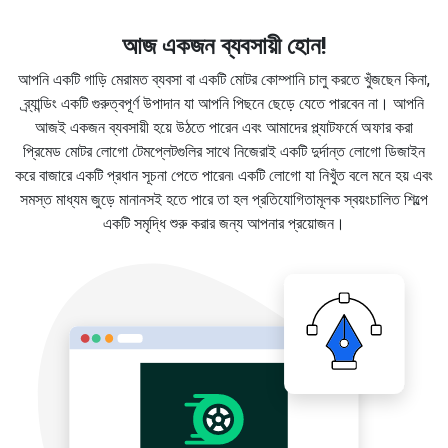
আজ একজন ব্যবসায়ী হোন!
আপনি একটি গাড়ি মেরামত ব্যবসা বা একটি মোটর কোম্পানি চালু করতে খুঁজছেন কিনা,
ব্র্যান্ডিং একটি গুরুত্বপূর্ণ উপাদান যা আপনি পিছনে ছেড়ে যেতে পারবেন না। আপনি
আজই একজন ব্যবসায়ী হয়ে উঠতে পারেন এবং আমাদের প্ল্যাটফর্মে অফার করা
প্রিমেড মোটর লোগো টেমপ্লেটগুলির সাথে নিজেরাই একটি দুর্দান্ত লোগো ডিজাইন
করে বাজারে একটি প্রধান সূচনা পেতে পারেন৷ একটি লোগো যা নিখুঁত বলে মনে হয় এবং
সমস্ত মাধ্যম জুড়ে মানানসই হতে পারে তা হল প্রতিযোগিতামূলক স্বয়ংচালিত শিল্পে
একটি সমৃদ্ধি শুরু করার জন্য আপনার প্রয়োজন।