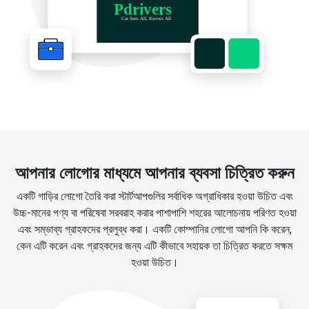
আপনার লোগোর মাধ্যমে আপনার ব্যবসা চিত্রিত করুন
একটি গাড়ির লোগো তৈরি করা স্টার্টআপগুলির সর্বাধিক অগ্রাধিকার হওয়া উচিত এবং
উচ্চ-মানের পণ্য বা পরিষেবা সরবরাহ করার পাশাপাশি শহরের আলোচনায় পরিণত হওয়া
এবং সম্ভাব্য গ্রাহকদের প্রলুব্ধ করা। একটি কোম্পানির লোগো আপনি কি করেন,
কেন এটি করেন এবং গ্রাহকদের জন্য এটি কীভাবে সহায়ক তা চিত্রিত করতে সক্ষম
হওয়া উচিত।