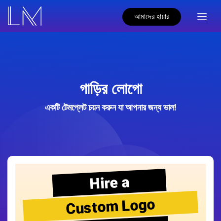
আমাদের হায়ার
গাড়ির লোগো
একটি টেমপ্লেট চয়ন করুন যা আপনার জন্য ভাল!
Hire a
Custom Logo