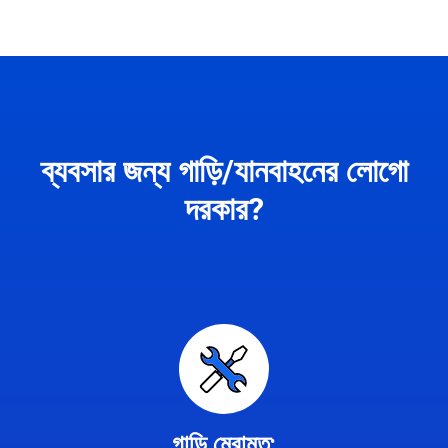
ব্যবসার জন্য গাড়ি/যানবাহনের লোগো
দরকার?
গাড়ি মেরামত: