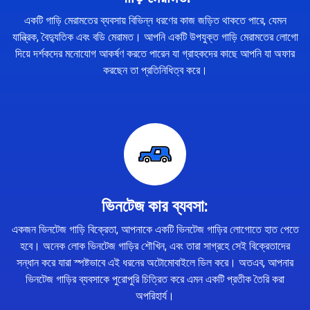
একটি গাড়ি মেরামতের ব্যবসায় বিভিন্ন ধরণের কাজ জড়িত থাকতে পারে, যেমন
যান্ত্রিক, বৈদ্যুতিক এবং বডি মেরামত। আপনি একটি উপযুক্ত গাড়ি মেরামতের লোগো
দিয়ে দর্শকদের মনোযোগ আকর্ষণ করতে পারেন যা গ্রাহকদের কাছে আপনি যা অফার
করছেন তা প্রতিনিধিত্ব করে।
ভিনটেজ কার ব্যবসা:
একজন ভিনটেজ গাড়ি বিক্রেতা, আপনাকে একটি ভিনটেজ গাড়ির লোগোতে হাত পেতে
হবে। অনেক লোক ভিনটেজ গাড়ির শৌখিন, এবং তারা সাগ্রহে সেই বিক্রেতাদের
সন্ধান করে যারা স্পষ্টভাবে এই ধরনের অটোমোবাইলে ডিল করে। অতএব, আপনার
ভিনটেজ গাড়ির ব্যবসাকে পুরোপুরি চিত্রিত করে এমন একটি প্রতীক তৈরি করা
অপরিহার্য।