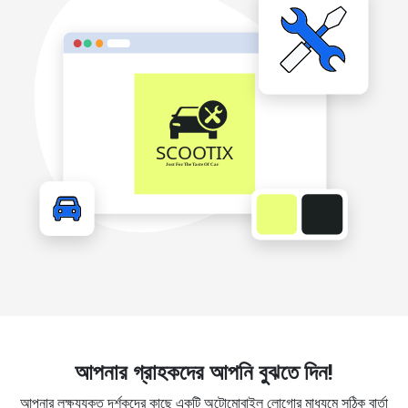
আপনার গ্রাহকদের আপনি বুঝতে দিন!
আপনার লক্ষ্যযুক্ত দর্শকদের কাছে একটি অটোমোবাইল লোগোর মাধ্যমে সঠিক বার্তা