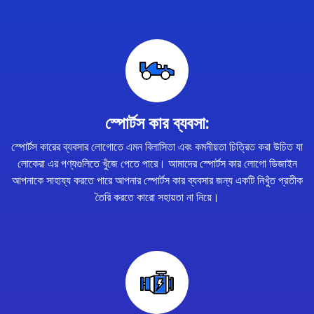
স্পোর্টস কার ব্যবসা:
স্পোর্টস কারের ব্যবসার লোগোতে এমন বিলাসিতা এবং কমনীয়তা চিত্রিত করা উচিত যা
লোকেরা এর পণ্যগুলিতে খুঁজে পেতে পারে। আমাদের স্পোর্টস কার লোগো ডিজাইন
আপনাকে সাহায্য করতে পারে আপনার স্পোর্টস কার ব্যবসার জন্য একটি নিখুঁত প্রতীক
তৈরি করতে কারো সহায়তা না নিয়ে।