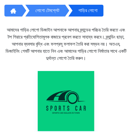
লোগো টেমপ্লেট
গাড়ির লোগো
আমাদের গাড়ির লোগো ডিজাইন আপনাকে আপনার ব্র্যান্ডের পরিচয় তৈরি করতে এবং
টপ গিয়ারে প্রতিযোগিতামূলক বাজারে প্রবেশ করতে সাহায্য করবে। ব্র্যান্ডিং ছাড়া,
আপনার ব্যবসার বৃদ্ধি এবং ফলপ্রসূ ফলাফল তৈরি করা সম্ভব নয়। অতএব,
ডিজাইনিং গেমটি আপনার হাতে নিন এবং আমাদের গাড়ির লোগো নির্মাতার সাথে একটি
দুর্দান্ত লোগো তৈরি করুন।