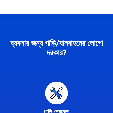
ব্যবসার জন্য গাড়ি/যানবাহনের লোগো
দরকার?
গাড়ি মেরামত: