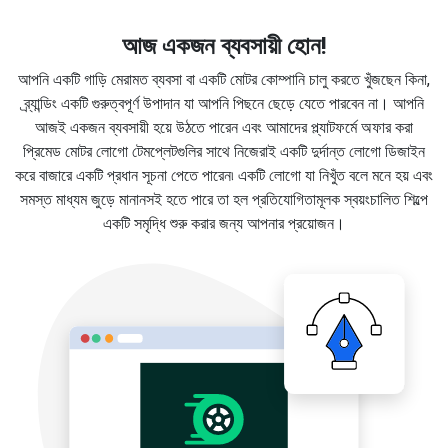
আজ একজন ব্যবসায়ী হোন!
আপনি একটি গাড়ি মেরামত ব্যবসা বা একটি মোটর কোম্পানি চালু করতে খুঁজছেন কিনা,
ব্র্যান্ডিং একটি গুরুত্বপূর্ণ উপাদান যা আপনি পিছনে ছেড়ে যেতে পারবেন না। আপনি
আজই একজন ব্যবসায়ী হয়ে উঠতে পারেন এবং আমাদের প্ল্যাটফর্মে অফার করা
প্রিমেড মোটর লোগো টেমপ্লেটগুলির সাথে নিজেরাই একটি দুর্দান্ত লোগো ডিজাইন
করে বাজারে একটি প্রধান সূচনা পেতে পারেন৷ একটি লোগো যা নিখুঁত বলে মনে হয় এবং
সমস্ত মাধ্যম জুড়ে মানানসই হতে পারে তা হল প্রতিযোগিতামূলক স্বয়ংচালিত শিল্পে
একটি সমৃদ্ধি শুরু করার জন্য আপনার প্রয়োজন।