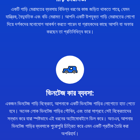
একটি গাড়ি মেরামতের ব্যবসায় বিভিন্ন ধরণের কাজ জড়িত থাকতে পারে, যেমন
যান্ত্রিক, বৈদ্যুতিক এবং বডি মেরামত। আপনি একটি উপযুক্ত গাড়ি মেরামতের লোগো
দিয়ে দর্শকদের মনোযোগ আকর্ষণ করতে পারেন যা গ্রাহকদের কাছে আপনি যা অফার
করছেন তা প্রতিনিধিত্ব করে।
ভিনটেজ কার ব্যবসা:
একজন ভিনটেজ গাড়ি বিক্রেতা, আপনাকে একটি ভিনটেজ গাড়ির লোগোতে হাত পেতে
হবে। অনেক লোক ভিনটেজ গাড়ির শৌখিন, এবং তারা সাগ্রহে সেই বিক্রেতাদের
সন্ধান করে যারা স্পষ্টভাবে এই ধরনের অটোমোবাইলে ডিল করে। অতএব, আপনার
ভিনটেজ গাড়ির ব্যবসাকে পুরোপুরি চিত্রিত করে এমন একটি প্রতীক তৈরি করা
অপরিহার্য।