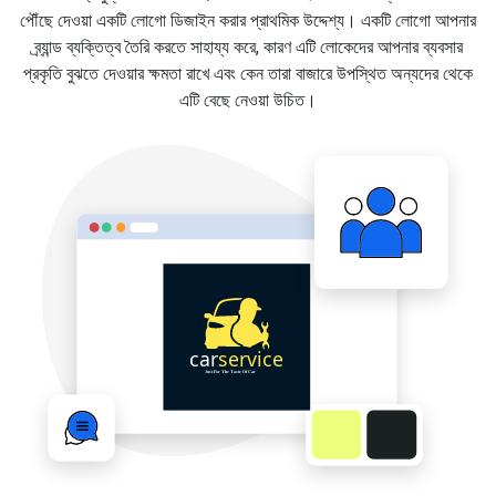
পৌঁছে দেওয়া একটি লোগো ডিজাইন করার প্রাথমিক উদ্দেশ্য। একটি লোগো আপনার
ব্র্যান্ড ব্যক্তিত্ব তৈরি করতে সাহায্য করে, কারণ এটি লোকেদের আপনার ব্যবসার
প্রকৃতি বুঝতে দেওয়ার ক্ষমতা রাখে এবং কেন তারা বাজারে উপস্থিত অন্যদের থেকে
এটি বেছে নেওয়া উচিত।