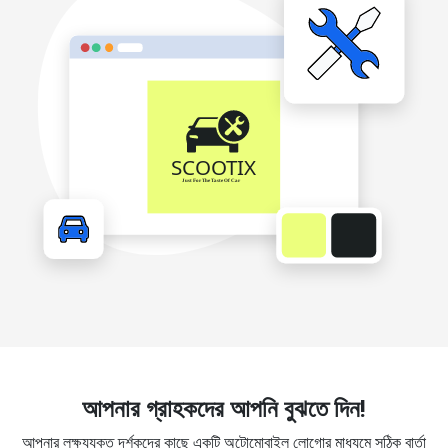
আপনার গ্রাহকদের আপনি বুঝতে দিন!
আপনার লক্ষ্যযুক্ত দর্শকদের কাছে একটি অটোমোবাইল লোগোর মাধ্যমে সঠিক বার্তা