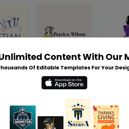
Unlimited Content With Our
Thousands Of Editable Templates For Your Desi