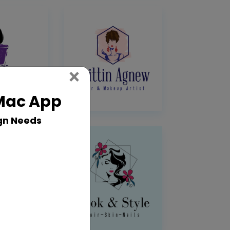
Close
×
 Mac App
gn Needs