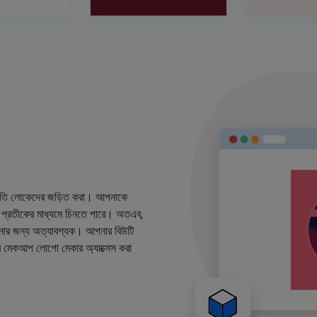
 প্রতি লোকেদের জড়িত করা। আপনাকে
়াল প্রতীকের মাধ্যমে চিনতে পারে। অতএব,
নার জন্য অত্যাবশ্যক। আপনার বিউটি
াদের মেকআপ লোগো মেকার অ্যাক্সেস করা