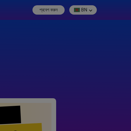
প্রবেশ করুন
BN