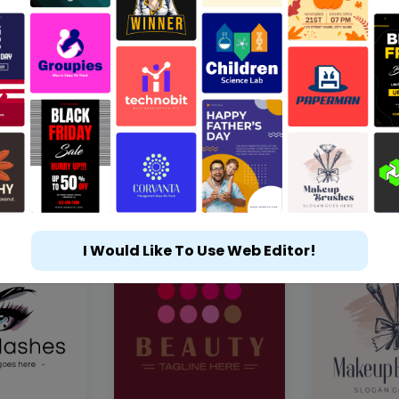
I Would Like To Use Web Editor!