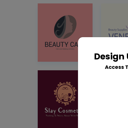
Design 
Access 