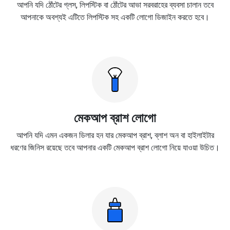
আপনি যদি ঠোঁটের গ্লস, লিপস্টিক বা ঠোঁটের আভা সরবরাহের ব্যবসা চালান তবে
আপনাকে অবশ্যই এটিতে লিপস্টিক সহ একটি লোগো ডিজাইন করতে হবে।
মেকআপ ব্রাশ লোগো
আপনি যদি এমন একজন ডিলার হন যার মেকআপ ব্রাশ, ব্লাশ অন বা হাইলাইটার
ধরণের জিনিস রয়েছে তবে আপনার একটি মেকআপ ব্রাশ লোগো নিয়ে যাওয়া উচিত।