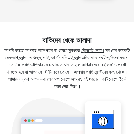
বাকিদের থেকে আলাদা
আপনি হয়তো আপনার আশেপাশে বা ওয়েবে মুগ্ধকর
সৌন্দর্যের লোগো
সহ বেশ কয়েকটি
মেকআপ ব্র্যান্ড দেখেছেন, তাই, আপনি যদি এই ব্র্যান্ডগুলির সাথে প্রতিদ্বন্দ্বিতা করতে
চান এবং প্রতিযোগিতায় বেঁচে থাকতে চান, তাহলে আপনার অবশ্যই একটি লোগো
থাকতে হবে যা আপনাকে বিশিষ্ট করে তোলে। আপনার প্রতিদ্বন্দ্বীদের কাছ থেকে।
আমাদের দ্বারা অফার করা মেকআপ লোগো সংগ্রহ এই ধরনের একটি লোগো তৈরি
করার সেরা বিকল্প।