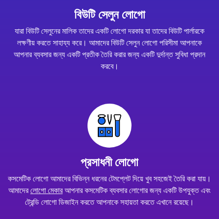
বিউটি সেলুন লোগো
যারা বিউটি সেলুনের মালিক তাদের একটি লোগো দরকার যা তাদের বিউটি পার্লারকে
লক্ষণীয় করতে সাহায্য করে। আমাদের বিউটি সেলুন লোগো পরিসীমা আপনাকে
আপনার ব্যবসার জন্য একটি প্রতীক তৈরি করার জন্য একটি দুর্দান্ত সুবিধা প্রদান
করবে।
প্রসাধনী লোগো
কসমেটিক লোগো আমাদের বিভিন্ন ধরনের টেমপ্লেট দিয়ে খুব সহজেই তৈরি করা যায়।
আমাদের
লোগো মেকার
আপনার কসমেটিক ব্যবসার লোগোর জন্য একটি উপযুক্ত এবং
ট্রেন্ডি লোগো ডিজাইন করতে আপনাকে সহায়তা করতে এখানে রয়েছে।