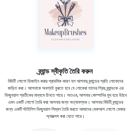
ব্র্যান্ড স্বীকৃতি তৈরি করুন
বিউটি লোগো ডিজাইন করার প্রাথমিক কারণ হল আপনার ব্র্যান্ডের প্রতি লোকেদের
জড়িত করা। আপনাকে অবশ্যই বুঝতে হবে যে লোকেরা তাদের প্রিয় ব্র্যান্ডকে এর
ভিজ্যুয়াল প্রতীকের মাধ্যমে চিনতে পারে। অতএব, আপনার কোম্পানির মুখ হয়ে উঠবে
এমন একটি লোগো তৈরি করা আপনার জন্য অত্যাবশ্যক। আপনার বিউটি ব্র্যান্ডের
জন্য একটি স্টাইলিশ ভিজ্যুয়াল সিম্বল তৈরি করতে আমাদের মেকআপ লোগো মেকার
অ্যাক্সেস করা যেতে পারে।