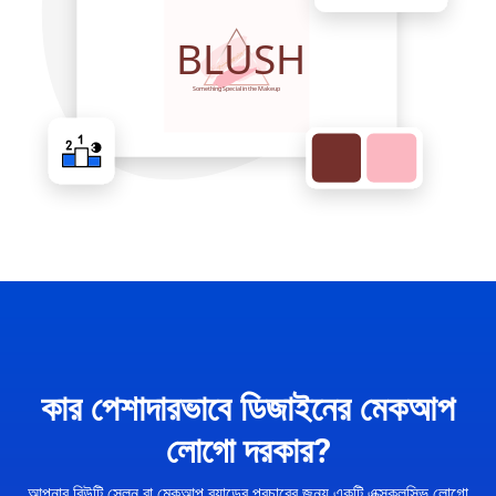
কার পেশাদারভাবে ডিজাইনের মেকআপ
লোগো দরকার?
আপনার বিউটি সেলুন বা মেকআপ ব্র্যান্ডের প্রচারের জন্য একটি এক্সক্লুসিভ লোগো