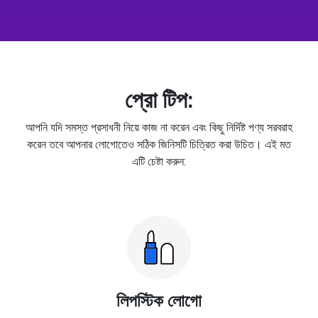
প্রো টিপ:
আপনি যদি সমস্ত প্রসাধনী নিয়ে কাজ না করেন এবং কিছু নির্দিষ্ট পণ্য সরবরাহ
করেন তবে আপনার লোগোতেও সঠিক জিনিসটি চিত্রিত করা উচিত। এই মত
এটি চেষ্টা করুন:
লিপস্টিক লোগো