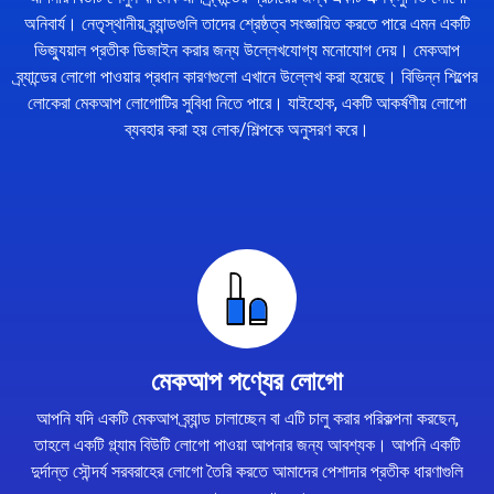
অনিবার্য। নেতৃস্থানীয় ব্র্যান্ডগুলি তাদের শ্রেষ্ঠত্ব সংজ্ঞায়িত করতে পারে এমন একটি
ভিজ্যুয়াল প্রতীক ডিজাইন করার জন্য উল্লেখযোগ্য মনোযোগ দেয়। মেকআপ
ব্র্যান্ডের লোগো পাওয়ার প্রধান কারণগুলো এখানে উল্লেখ করা হয়েছে। বিভিন্ন শিল্পের
লোকেরা মেকআপ লোগোটির সুবিধা নিতে পারে। যাইহোক, একটি আকর্ষণীয় লোগো
ব্যবহার করা হয় লোক/শিল্পকে অনুসরণ করে।
মেকআপ পণ্যের লোগো
আপনি যদি একটি মেকআপ ব্র্যান্ড চালাচ্ছেন বা এটি চালু করার পরিকল্পনা করছেন,
তাহলে একটি গ্ল্যাম বিউটি লোগো পাওয়া আপনার জন্য আবশ্যক। আপনি একটি
দুর্দান্ত সৌন্দর্য সরবরাহের লোগো তৈরি করতে আমাদের পেশাদার প্রতীক ধারণাগুলি