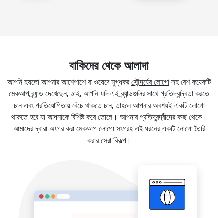
বাকিদের থেকে আলাদা
আপনি হয়তো আপনার আশেপাশে বা ওয়েবে মুগ্ধকর
সৌন্দর্যের লোগো
সহ বেশ কয়েকটি
মেকআপ ব্র্যান্ড দেখেছেন, তাই, আপনি যদি এই ব্র্যান্ডগুলির সাথে প্রতিদ্বন্দ্বিতা করতে
চান এবং প্রতিযোগিতায় বেঁচে থাকতে চান, তাহলে আপনার অবশ্যই একটি লোগো
থাকতে হবে যা আপনাকে বিশিষ্ট করে তোলে। আপনার প্রতিদ্বন্দ্বীদের কাছ থেকে।
আমাদের দ্বারা অফার করা মেকআপ লোগো সংগ্রহ এই ধরনের একটি লোগো তৈরি
করার সেরা বিকল্প।