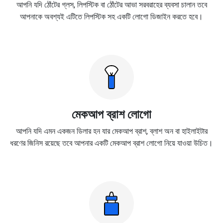
আপনি যদি ঠোঁটের গ্লস, লিপস্টিক বা ঠোঁটের আভা সরবরাহের ব্যবসা চালান তবে
আপনাকে অবশ্যই এটিতে লিপস্টিক সহ একটি লোগো ডিজাইন করতে হবে।
মেকআপ ব্রাশ লোগো
আপনি যদি এমন একজন ডিলার হন যার মেকআপ ব্রাশ, ব্লাশ অন বা হাইলাইটার
ধরণের জিনিস রয়েছে তবে আপনার একটি মেকআপ ব্রাশ লোগো নিয়ে যাওয়া উচিত।