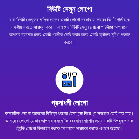
বিউটি সেলুন লোগো
যারা বিউটি সেলুনের মালিক তাদের একটি লোগো দরকার যা তাদের বিউটি পার্লারকে
লক্ষণীয় করতে সাহায্য করে। আমাদের বিউটি সেলুন লোগো পরিসীমা আপনাকে
আপনার ব্যবসার জন্য একটি প্রতীক তৈরি করার জন্য একটি দুর্দান্ত সুবিধা প্রদান
করবে।
প্রসাধনী লোগো
কসমেটিক লোগো আমাদের বিভিন্ন ধরনের টেমপ্লেট দিয়ে খুব সহজেই তৈরি করা যায়।
আমাদের
লোগো মেকার
আপনার কসমেটিক ব্যবসার লোগোর জন্য একটি উপযুক্ত এবং
ট্রেন্ডি লোগো ডিজাইন করতে আপনাকে সহায়তা করতে এখানে রয়েছে।