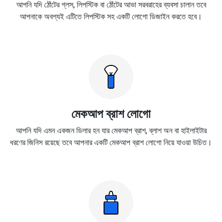
আপনি যদি ঠোঁটের গ্লস, লিপস্টিক বা ঠোঁটের আভা সরবরাহের ব্যবসা চালান তবে
আপনাকে অবশ্যই এটিতে লিপস্টিক সহ একটি লোগো ডিজাইন করতে হবে।
মেকআপ ব্রাশ লোগো
আপনি যদি এমন একজন ডিলার হন যার মেকআপ ব্রাশ, ব্লাশ অন বা হাইলাইটার
ধরণের জিনিস রয়েছে তবে আপনার একটি মেকআপ ব্রাশ লোগো নিয়ে যাওয়া উচিত।