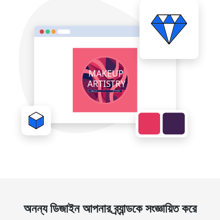
অনন্য ডিজাইন আপনার ব্র্যান্ডকে সংজ্ঞায়িত করে