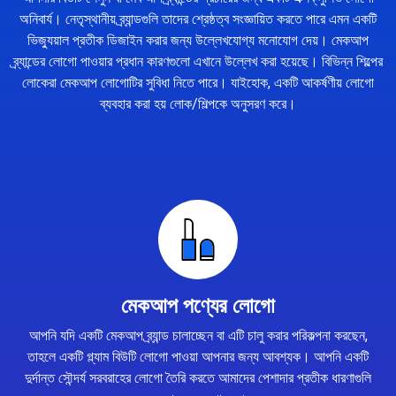
অনিবার্য। নেতৃস্থানীয় ব্র্যান্ডগুলি তাদের শ্রেষ্ঠত্ব সংজ্ঞায়িত করতে পারে এমন একটি
ভিজ্যুয়াল প্রতীক ডিজাইন করার জন্য উল্লেখযোগ্য মনোযোগ দেয়। মেকআপ
ব্র্যান্ডের লোগো পাওয়ার প্রধান কারণগুলো এখানে উল্লেখ করা হয়েছে। বিভিন্ন শিল্পের
লোকেরা মেকআপ লোগোটির সুবিধা নিতে পারে। যাইহোক, একটি আকর্ষণীয় লোগো
ব্যবহার করা হয় লোক/শিল্পকে অনুসরণ করে।
মেকআপ পণ্যের লোগো
আপনি যদি একটি মেকআপ ব্র্যান্ড চালাচ্ছেন বা এটি চালু করার পরিকল্পনা করছেন,
তাহলে একটি গ্ল্যাম বিউটি লোগো পাওয়া আপনার জন্য আবশ্যক। আপনি একটি
দুর্দান্ত সৌন্দর্য সরবরাহের লোগো তৈরি করতে আমাদের পেশাদার প্রতীক ধারণাগুলি