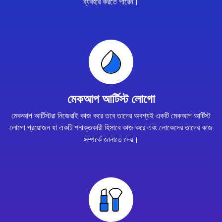
ব্যবহার করতে পারেন।
মেকআপ আর্টিস্ট লোগো
মেকআপ আর্টিস্টরা নিজেরাই কাজ করে তবে তাদের অবশ্যই একটি মেকআপ আর্টিস্ট
লোগো প্রয়োজন যা একটি শনাক্তকারী হিসাবে কাজ করে এবং লোকেদের তাদের কাজ
সম্পর্কে জানাতে দেয়।