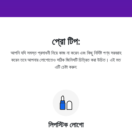
প্রো টিপ:
আপনি যদি সমস্ত প্রসাধনী নিয়ে কাজ না করেন এবং কিছু নির্দিষ্ট পণ্য সরবরাহ
করেন তবে আপনার লোগোতেও সঠিক জিনিসটি চিত্রিত করা উচিত। এই মত
এটি চেষ্টা করুন:
লিপস্টিক লোগো