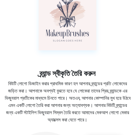
ব্র্যান্ড স্বীকৃতি তৈরি করুন
বিউটি লোগো ডিজাইন করার প্রাথমিক কারণ হল আপনার ব্র্যান্ডের প্রতি লোকেদের
জড়িত করা। আপনাকে অবশ্যই বুঝতে হবে যে লোকেরা তাদের প্রিয় ব্র্যান্ডকে এর
ভিজ্যুয়াল প্রতীকের মাধ্যমে চিনতে পারে। অতএব, আপনার কোম্পানির মুখ হয়ে উঠবে
এমন একটি লোগো তৈরি করা আপনার জন্য অত্যাবশ্যক। আপনার বিউটি ব্র্যান্ডের
জন্য একটি স্টাইলিশ ভিজ্যুয়াল সিম্বল তৈরি করতে আমাদের মেকআপ লোগো মেকার
অ্যাক্সেস করা যেতে পারে।