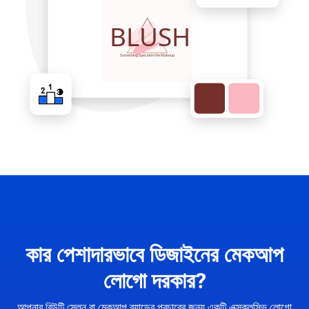
কার পেশাদারভাবে ডিজাইনের মেকআপ
লোগো দরকার?
আপনার বিউটি সেলুন বা মেকআপ ব্র্যান্ডের প্রচারের জন্য একটি এক্সক্লুসিভ লোগো