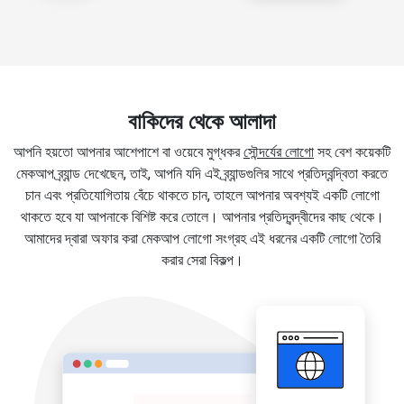
বাকিদের থেকে আলাদা
আপনি হয়তো আপনার আশেপাশে বা ওয়েবে মুগ্ধকর
সৌন্দর্যের লোগো
সহ বেশ কয়েকটি
মেকআপ ব্র্যান্ড দেখেছেন, তাই, আপনি যদি এই ব্র্যান্ডগুলির সাথে প্রতিদ্বন্দ্বিতা করতে
চান এবং প্রতিযোগিতায় বেঁচে থাকতে চান, তাহলে আপনার অবশ্যই একটি লোগো
থাকতে হবে যা আপনাকে বিশিষ্ট করে তোলে। আপনার প্রতিদ্বন্দ্বীদের কাছ থেকে।
আমাদের দ্বারা অফার করা মেকআপ লোগো সংগ্রহ এই ধরনের একটি লোগো তৈরি
করার সেরা বিকল্প।