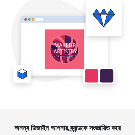
অনন্য ডিজাইন আপনার ব্র্যান্ডকে সংজ্ঞায়িত করে