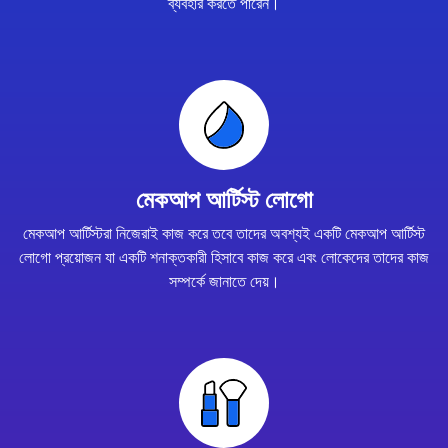
ব্যবহার করতে পারেন।
মেকআপ আর্টিস্ট লোগো
মেকআপ আর্টিস্টরা নিজেরাই কাজ করে তবে তাদের অবশ্যই একটি মেকআপ আর্টিস্ট
লোগো প্রয়োজন যা একটি শনাক্তকারী হিসাবে কাজ করে এবং লোকেদের তাদের কাজ
সম্পর্কে জানাতে দেয়।