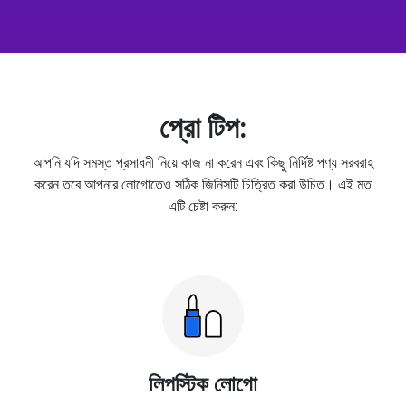
প্রো টিপ:
আপনি যদি সমস্ত প্রসাধনী নিয়ে কাজ না করেন এবং কিছু নির্দিষ্ট পণ্য সরবরাহ
করেন তবে আপনার লোগোতেও সঠিক জিনিসটি চিত্রিত করা উচিত। এই মত
এটি চেষ্টা করুন:
লিপস্টিক লোগো