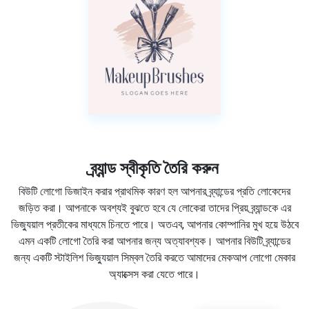
ব্র্যান্ড স্বীকৃতি তৈরি করুন
বিউটি লোগো ডিজাইন করার প্রাথমিক কারণ হল আপনার ব্র্যান্ডের প্রতি লোকেদের
জড়িত করা। আপনাকে অবশ্যই বুঝতে হবে যে লোকেরা তাদের প্রিয় ব্র্যান্ডকে এর
ভিজ্যুয়াল প্রতীকের মাধ্যমে চিনতে পারে। অতএব, আপনার কোম্পানির মুখ হয়ে উঠবে
এমন একটি লোগো তৈরি করা আপনার জন্য অত্যাবশ্যক। আপনার বিউটি ব্র্যান্ডের
জন্য একটি স্টাইলিশ ভিজ্যুয়াল সিম্বল তৈরি করতে আমাদের মেকআপ লোগো মেকার
অ্যাক্সেস করা যেতে পারে।