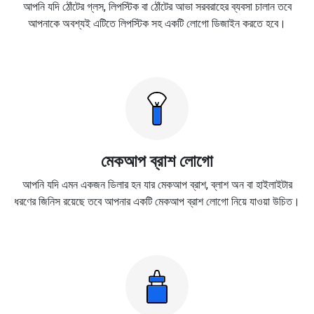
আপনি যদি ঠোঁটের গ্লস, লিপস্টিক বা ঠোঁটের আভা সরবরাহের ব্যবসা চালান তবে
আপনাকে অবশ্যই এটিতে লিপস্টিক সহ একটি লোগো ডিজাইন করতে হবে।
মেকআপ ব্রাশ লোগো
আপনি যদি এমন একজন ডিলার হন যার মেকআপ ব্রাশ, ব্লাশ অন বা হাইলাইটার
ধরণের জিনিস রয়েছে তবে আপনার একটি মেকআপ ব্রাশ লোগো নিয়ে যাওয়া উচিত।