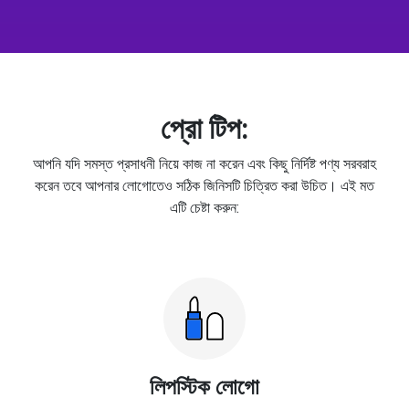
প্রো টিপ:
আপনি যদি সমস্ত প্রসাধনী নিয়ে কাজ না করেন এবং কিছু নির্দিষ্ট পণ্য সরবরাহ
করেন তবে আপনার লোগোতেও সঠিক জিনিসটি চিত্রিত করা উচিত। এই মত
এটি চেষ্টা করুন:
লিপস্টিক লোগো