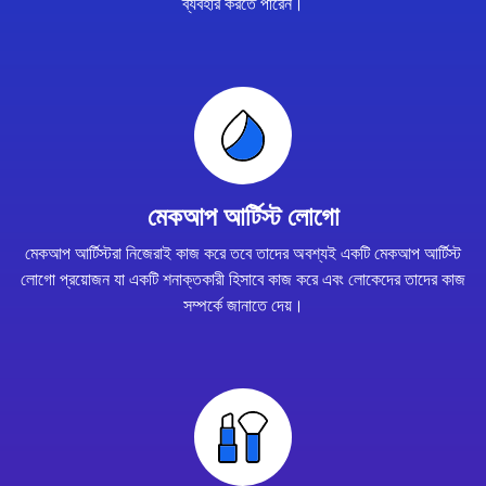
ব্যবহার করতে পারেন।
মেকআপ আর্টিস্ট লোগো
মেকআপ আর্টিস্টরা নিজেরাই কাজ করে তবে তাদের অবশ্যই একটি মেকআপ আর্টিস্ট
লোগো প্রয়োজন যা একটি শনাক্তকারী হিসাবে কাজ করে এবং লোকেদের তাদের কাজ
সম্পর্কে জানাতে দেয়।