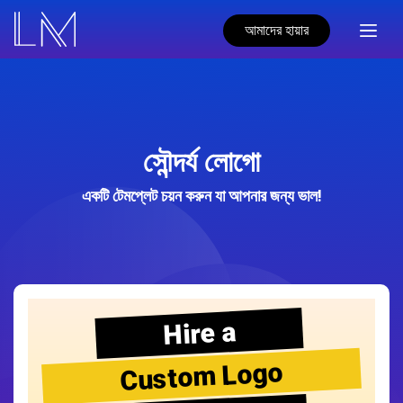
আমাদের হায়ার
সৌন্দর্য লোগো
একটি টেমপ্লেট চয়ন করুন যা আপনার জন্য ভাল!
Hire a
Custom Logo