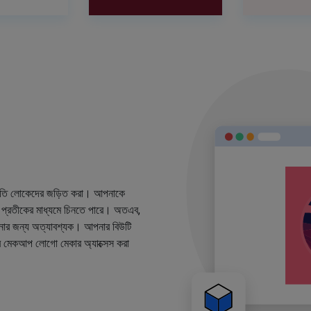
 প্রতি লোকেদের জড়িত করা। আপনাকে
়াল প্রতীকের মাধ্যমে চিনতে পারে। অতএব,
নার জন্য অত্যাবশ্যক। আপনার বিউটি
াদের মেকআপ লোগো মেকার অ্যাক্সেস করা