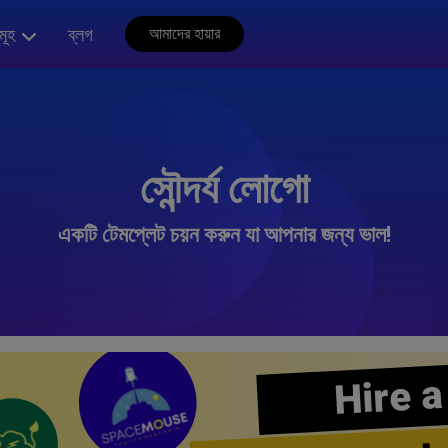
মূহ
ব্লগ
আমাদের হায়ার
সৌন্দর্য লোগো
একটি টেমপ্লেট চয়ন করুন যা আপনার জন্য ভাল!
Hire a