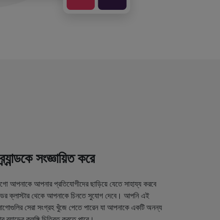
যান্ডকে সংজ্ঞায়িত করে
 লোগো আপনাকে আপনার প্রতিযোগীদের ছাড়িয়ে যেতে সাহায্য করবে
্যান্ডের ক্লাস্টার থেকে আপনাকে চিনতে সুযোগ দেবে। আপনি এই
র লোগোগুলির সেরা সংগ্রহ খুঁজে পেতে পারেন যা আপনাকে একটি অনন্য
্যান্ডের কুলুঙ্গি চিত্রিত করতে পারে।