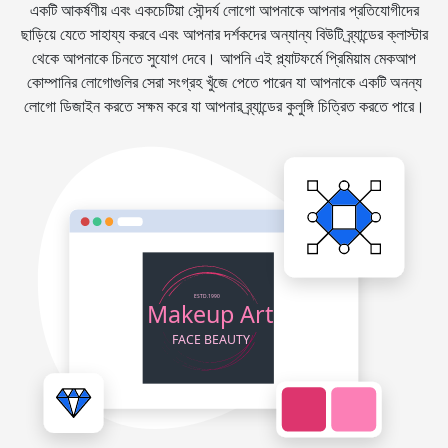
একটি আকর্ষণীয় এবং একচেটিয়া সৌন্দর্য লোগো আপনাকে আপনার প্রতিযোগীদের
ছাড়িয়ে যেতে সাহায্য করবে এবং আপনার দর্শকদের অন্যান্য বিউটি ব্র্যান্ডের ক্লাস্টার
থেকে আপনাকে চিনতে সুযোগ দেবে। আপনি এই প্ল্যাটফর্মে প্রিমিয়াম মেকআপ
কোম্পানির লোগোগুলির সেরা সংগ্রহ খুঁজে পেতে পারেন যা আপনাকে একটি অনন্য
লোগো ডিজাইন করতে সক্ষম করে যা আপনার ব্র্যান্ডের কুলুঙ্গি চিত্রিত করতে পারে।