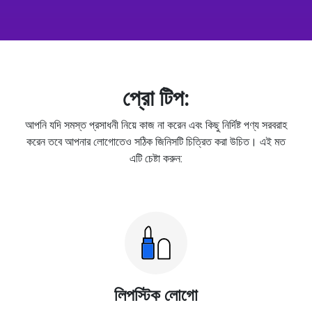
প্রো টিপ:
আপনি যদি সমস্ত প্রসাধনী নিয়ে কাজ না করেন এবং কিছু নির্দিষ্ট পণ্য সরবরাহ
করেন তবে আপনার লোগোতেও সঠিক জিনিসটি চিত্রিত করা উচিত। এই মত
এটি চেষ্টা করুন:
লিপস্টিক লোগো