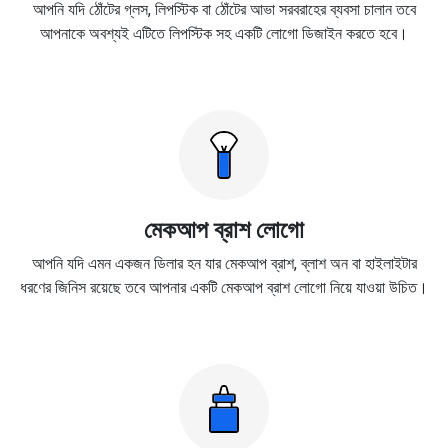
আপনি যদি ঠোঁটের গ্লস, লিপস্টিক বা ঠোঁটের আভা সরবরাহের ব্যবসা চালান তবে
আপনাকে অবশ্যই এটিতে লিপস্টিক সহ একটি লোগো ডিজাইন করতে হবে।
মেকআপ ব্রাশ লোগো
আপনি যদি এমন একজন ডিলার হন যার মেকআপ ব্রাশ, ব্লাশ অন বা হাইলাইটার
ধরণের জিনিস রয়েছে তবে আপনার একটি মেকআপ ব্রাশ লোগো নিয়ে যাওয়া উচিত।