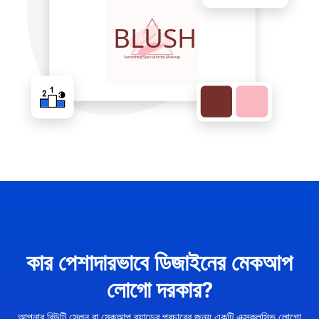
কার পেশাদারভাবে ডিজাইনের মেকআপ
লোগো দরকার?
আপনার বিউটি সেলুন বা মেকআপ ব্র্যান্ডের প্রচারের জন্য একটি এক্সক্লুসিভ লোগো