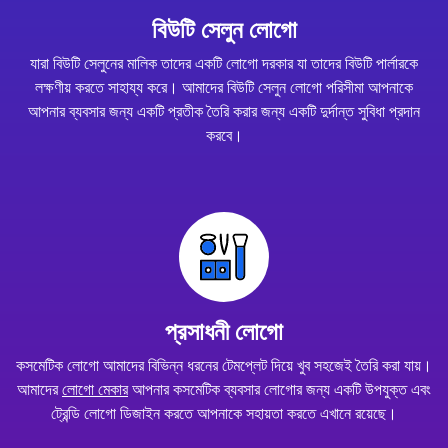
বিউটি সেলুন লোগো
যারা বিউটি সেলুনের মালিক তাদের একটি লোগো দরকার যা তাদের বিউটি পার্লারকে
লক্ষণীয় করতে সাহায্য করে। আমাদের বিউটি সেলুন লোগো পরিসীমা আপনাকে
আপনার ব্যবসার জন্য একটি প্রতীক তৈরি করার জন্য একটি দুর্দান্ত সুবিধা প্রদান
করবে।
প্রসাধনী লোগো
কসমেটিক লোগো আমাদের বিভিন্ন ধরনের টেমপ্লেট দিয়ে খুব সহজেই তৈরি করা যায়।
আমাদের
লোগো মেকার
আপনার কসমেটিক ব্যবসার লোগোর জন্য একটি উপযুক্ত এবং
ট্রেন্ডি লোগো ডিজাইন করতে আপনাকে সহায়তা করতে এখানে রয়েছে।