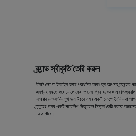
ব্র্যান্ড স্বীকৃতি তৈরি করুন
বিউটি লোগো ডিজাইন করার প্রাথমিক কারণ হল আপনার ব্র্যান্ডের
অবশ্যই বুঝতে হবে যে লোকেরা তাদের প্রিয় ব্র্যান্ডকে এর ভিজ্যুয
আপনার কোম্পানির মুখ হয়ে উঠবে এমন একটি লোগো তৈরি করা আপ
ব্র্যান্ডের জন্য একটি স্টাইলিশ ভিজ্যুয়াল সিম্বল তৈরি করতে আম
যেতে পারে।