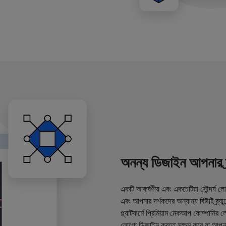
অনন্য ডিজাইন আপনার ব্র্
একটি আকর্ষণীয় এবং একচেটিয়া সৌন্দর্য
এবং আপনার দর্শকদের অন্যান্য বিউটি ব্র
প্ল্যাটফর্মে প্রিমিয়াম মেকআপ কোম্পানি
লোগো ডিজাইন করতে সক্ষম করে যা আপনার ব্র