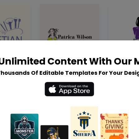
Unlimited Content With Our
Thousands Of Editable Templates For Your Desi