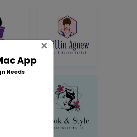
Close
×
 Mac App
gn Needs