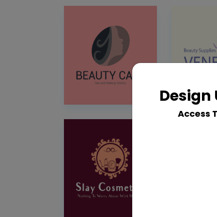
Design 
Access 