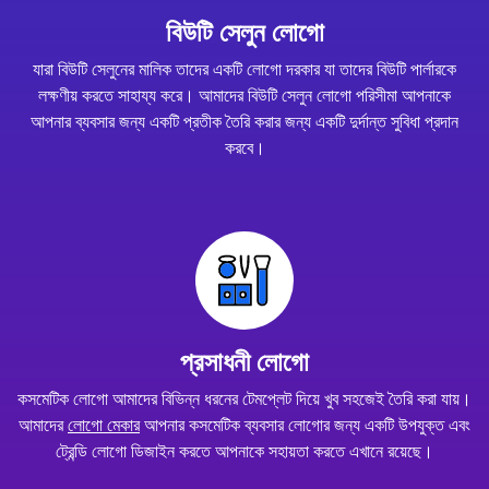
বিউটি সেলুন লোগো
যারা বিউটি সেলুনের মালিক তাদের একটি লোগো দরকার যা তাদের বিউটি পার্লারকে
লক্ষণীয় করতে সাহায্য করে। আমাদের বিউটি সেলুন লোগো পরিসীমা আপনাকে
আপনার ব্যবসার জন্য একটি প্রতীক তৈরি করার জন্য একটি দুর্দান্ত সুবিধা প্রদান
করবে।
প্রসাধনী লোগো
কসমেটিক লোগো আমাদের বিভিন্ন ধরনের টেমপ্লেট দিয়ে খুব সহজেই তৈরি করা যায়।
আমাদের
লোগো মেকার
আপনার কসমেটিক ব্যবসার লোগোর জন্য একটি উপযুক্ত এবং
ট্রেন্ডি লোগো ডিজাইন করতে আপনাকে সহায়তা করতে এখানে রয়েছে।