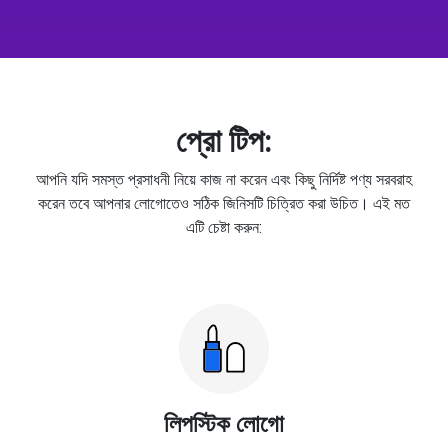
প্রো টিপ:
আপনি যদি সমস্ত প্রসাধনী নিয়ে কাজ না করেন এবং কিছু নির্দিষ্ট পণ্য সরবরাহ
করেন তবে আপনার লোগোতেও সঠিক জিনিসটি চিত্রিত করা উচিত। এই মত
এটি চেষ্টা করুন:
লিপস্টিক লোগো