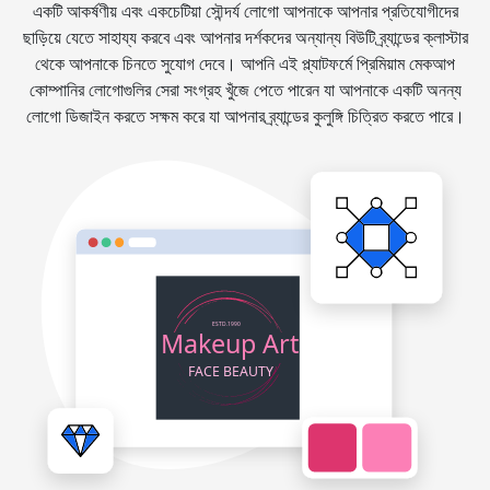
একটি আকর্ষণীয় এবং একচেটিয়া সৌন্দর্য লোগো আপনাকে আপনার প্রতিযোগীদের
ছাড়িয়ে যেতে সাহায্য করবে এবং আপনার দর্শকদের অন্যান্য বিউটি ব্র্যান্ডের ক্লাস্টার
থেকে আপনাকে চিনতে সুযোগ দেবে। আপনি এই প্ল্যাটফর্মে প্রিমিয়াম মেকআপ
কোম্পানির লোগোগুলির সেরা সংগ্রহ খুঁজে পেতে পারেন যা আপনাকে একটি অনন্য
লোগো ডিজাইন করতে সক্ষম করে যা আপনার ব্র্যান্ডের কুলুঙ্গি চিত্রিত করতে পারে।