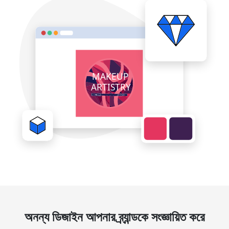
অনন্য ডিজাইন আপনার ব্র্যান্ডকে সংজ্ঞায়িত করে