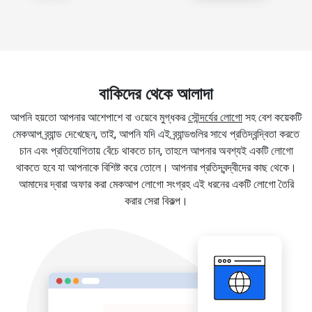
বাকিদের থেকে আলাদা
আপনি হয়তো আপনার আশেপাশে বা ওয়েবে মুগ্ধকর
সৌন্দর্যের লোগো
সহ বেশ কয়েকটি
মেকআপ ব্র্যান্ড দেখেছেন, তাই, আপনি যদি এই ব্র্যান্ডগুলির সাথে প্রতিদ্বন্দ্বিতা করতে
চান এবং প্রতিযোগিতায় বেঁচে থাকতে চান, তাহলে আপনার অবশ্যই একটি লোগো
থাকতে হবে যা আপনাকে বিশিষ্ট করে তোলে। আপনার প্রতিদ্বন্দ্বীদের কাছ থেকে।
আমাদের দ্বারা অফার করা মেকআপ লোগো সংগ্রহ এই ধরনের একটি লোগো তৈরি
করার সেরা বিকল্প।