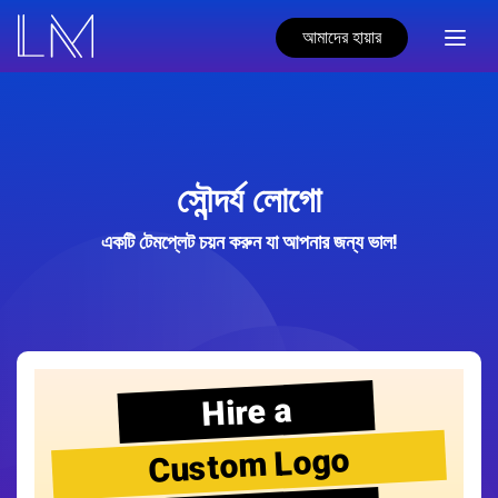
আমাদের হায়ার
সৌন্দর্য লোগো
একটি টেমপ্লেট চয়ন করুন যা আপনার জন্য ভাল!
Hire a
Custom Logo