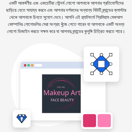
একটি আকর্ষণীয় এবং একচেটিয়া সৌন্দর্য লোগো আপনাকে আপনার প্রতিযোগীদের
ছাড়িয়ে যেতে সাহায্য করবে এবং আপনার দর্শকদের অন্যান্য বিউটি ব্র্যান্ডের ক্লাস্টার
থেকে আপনাকে চিনতে সুযোগ দেবে। আপনি এই প্ল্যাটফর্মে প্রিমিয়াম মেকআপ
কোম্পানির লোগোগুলির সেরা সংগ্রহ খুঁজে পেতে পারেন যা আপনাকে একটি অনন্য
লোগো ডিজাইন করতে সক্ষম করে যা আপনার ব্র্যান্ডের কুলুঙ্গি চিত্রিত করতে পারে।