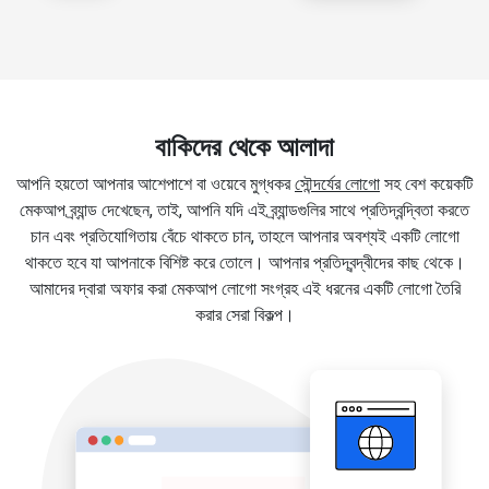
বাকিদের থেকে আলাদা
আপনি হয়তো আপনার আশেপাশে বা ওয়েবে মুগ্ধকর
সৌন্দর্যের লোগো
সহ বেশ কয়েকটি
মেকআপ ব্র্যান্ড দেখেছেন, তাই, আপনি যদি এই ব্র্যান্ডগুলির সাথে প্রতিদ্বন্দ্বিতা করতে
চান এবং প্রতিযোগিতায় বেঁচে থাকতে চান, তাহলে আপনার অবশ্যই একটি লোগো
থাকতে হবে যা আপনাকে বিশিষ্ট করে তোলে। আপনার প্রতিদ্বন্দ্বীদের কাছ থেকে।
আমাদের দ্বারা অফার করা মেকআপ লোগো সংগ্রহ এই ধরনের একটি লোগো তৈরি
করার সেরা বিকল্প।