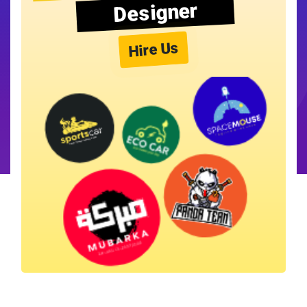
Designer
Hire Us