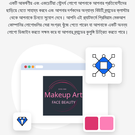
একটি আকর্ষণীয় এবং একচেটিয়া সৌন্দর্য লোগো আপনাকে আপনার প্রতিযোগীদের
ছাড়িয়ে যেতে সাহায্য করবে এবং আপনার দর্শকদের অন্যান্য বিউটি ব্র্যান্ডের ক্লাস্টার
থেকে আপনাকে চিনতে সুযোগ দেবে। আপনি এই প্ল্যাটফর্মে প্রিমিয়াম মেকআপ
কোম্পানির লোগোগুলির সেরা সংগ্রহ খুঁজে পেতে পারেন যা আপনাকে একটি অনন্য
লোগো ডিজাইন করতে সক্ষম করে যা আপনার ব্র্যান্ডের কুলুঙ্গি চিত্রিত করতে পারে।