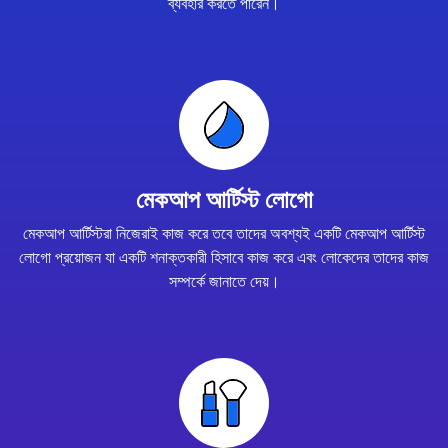
ব্যবহার করতে পারেন।
মেকআপ আর্টিস্ট লোগো
মেকআপ আর্টিস্টরা নিজেরাই কাজ করে তবে তাদের অবশ্যই একটি মেকআপ আর্টিস্ট
লোগো প্রয়োজন যা একটি শনাক্তকারী হিসাবে কাজ করে এবং লোকেদের তাদের কাজ
সম্পর্কে জানাতে দেয়।