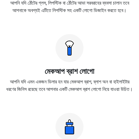
আপনি যদি ঠোঁটের গ্লস, লিপস্টিক বা ঠোঁটের আভা সরবরাহের ব্যবসা চালান তবে
আপনাকে অবশ্যই এটিতে লিপস্টিক সহ একটি লোগো ডিজাইন করতে হবে।
মেকআপ ব্রাশ লোগো
আপনি যদি এমন একজন ডিলার হন যার মেকআপ ব্রাশ, ব্লাশ অন বা হাইলাইটার
ধরণের জিনিস রয়েছে তবে আপনার একটি মেকআপ ব্রাশ লোগো নিয়ে যাওয়া উচিত।