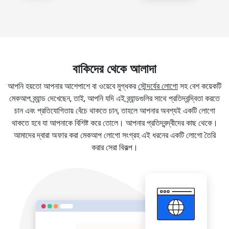
বাকিদের থেকে আলাদা
আপনি হয়তো আপনার আশেপাশে বা ওয়েবে মুগ্ধকর
সৌন্দর্যের লোগো
সহ বেশ কয়েকটি
মেকআপ ব্র্যান্ড দেখেছেন, তাই, আপনি যদি এই ব্র্যান্ডগুলির সাথে প্রতিদ্বন্দ্বিতা করতে
চান এবং প্রতিযোগিতায় বেঁচে থাকতে চান, তাহলে আপনার অবশ্যই একটি লোগো
থাকতে হবে যা আপনাকে বিশিষ্ট করে তোলে। আপনার প্রতিদ্বন্দ্বীদের কাছ থেকে।
আমাদের দ্বারা অফার করা মেকআপ লোগো সংগ্রহ এই ধরনের একটি লোগো তৈরি
করার সেরা বিকল্প।