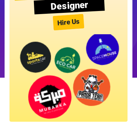
Designer
Hire Us