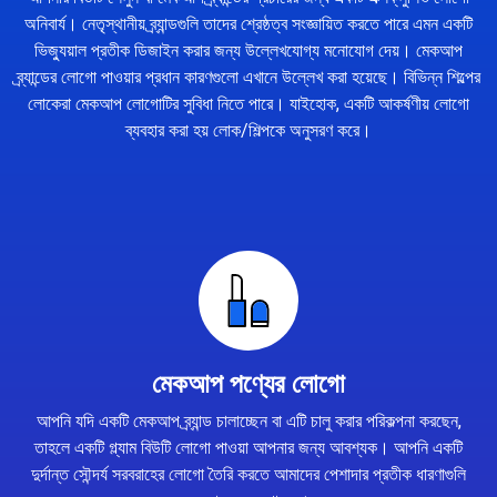
অনিবার্য। নেতৃস্থানীয় ব্র্যান্ডগুলি তাদের শ্রেষ্ঠত্ব সংজ্ঞায়িত করতে পারে এমন একটি
ভিজ্যুয়াল প্রতীক ডিজাইন করার জন্য উল্লেখযোগ্য মনোযোগ দেয়। মেকআপ
ব্র্যান্ডের লোগো পাওয়ার প্রধান কারণগুলো এখানে উল্লেখ করা হয়েছে। বিভিন্ন শিল্পের
লোকেরা মেকআপ লোগোটির সুবিধা নিতে পারে। যাইহোক, একটি আকর্ষণীয় লোগো
ব্যবহার করা হয় লোক/শিল্পকে অনুসরণ করে।
মেকআপ পণ্যের লোগো
আপনি যদি একটি মেকআপ ব্র্যান্ড চালাচ্ছেন বা এটি চালু করার পরিকল্পনা করছেন,
তাহলে একটি গ্ল্যাম বিউটি লোগো পাওয়া আপনার জন্য আবশ্যক। আপনি একটি
দুর্দান্ত সৌন্দর্য সরবরাহের লোগো তৈরি করতে আমাদের পেশাদার প্রতীক ধারণাগুলি