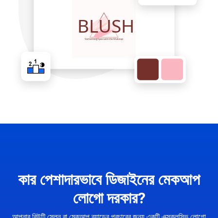
কার পেশাদারভাবে ডিজাইনের মেকআপ
লোগো দরকার?
আপনার বিউটি সেলুন বা মেকআপ ব্র্যান্ডের প্রচারের জন্য একটি এক্সক্লুসিভ লোগো