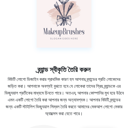
ব্র্যান্ড স্বীকৃতি তৈরি করুন
বিউটি লোগো ডিজাইন করার প্রাথমিক কারণ হল আপনার ব্র্যান্ডের প্রতি লোকেদের
জড়িত করা। আপনাকে অবশ্যই বুঝতে হবে যে লোকেরা তাদের প্রিয় ব্র্যান্ডকে এর
ভিজ্যুয়াল প্রতীকের মাধ্যমে চিনতে পারে। অতএব, আপনার কোম্পানির মুখ হয়ে উঠবে
এমন একটি লোগো তৈরি করা আপনার জন্য অত্যাবশ্যক। আপনার বিউটি ব্র্যান্ডের
জন্য একটি স্টাইলিশ ভিজ্যুয়াল সিম্বল তৈরি করতে আমাদের মেকআপ লোগো মেকার
অ্যাক্সেস করা যেতে পারে।