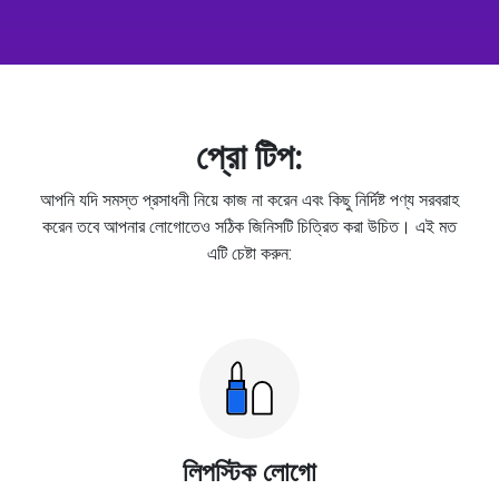
প্রো টিপ:
আপনি যদি সমস্ত প্রসাধনী নিয়ে কাজ না করেন এবং কিছু নির্দিষ্ট পণ্য সরবরাহ
করেন তবে আপনার লোগোতেও সঠিক জিনিসটি চিত্রিত করা উচিত। এই মত
এটি চেষ্টা করুন:
লিপস্টিক লোগো