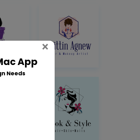
Close
×
 Mac App
gn Needs