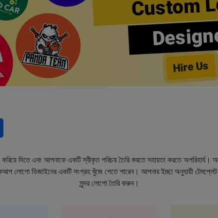
Custom L
Design
Hire Us
় করিয়ে দিতে এবং আপনাকে একটি স্বীকৃত পরিচয় তৈরি করতে সহায়তা করতে অপরিহার্য। আপন
েকআপ লোগো ডিজাইনের একটি সংগ্রহ খুঁজে পেতে পারেন। আপনার ইচ্ছা অনুযায়ী টেমপ্লেট পরি
সুন্দর লোগো তৈরি করুন।