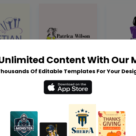
Unlimited Content With Our
Thousands Of Editable Templates For Your Desi