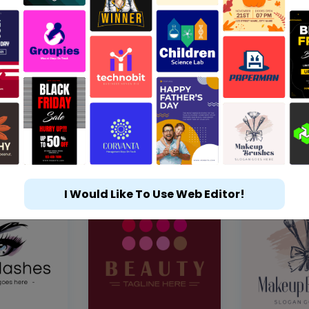
I Would Like To Use Web Editor!