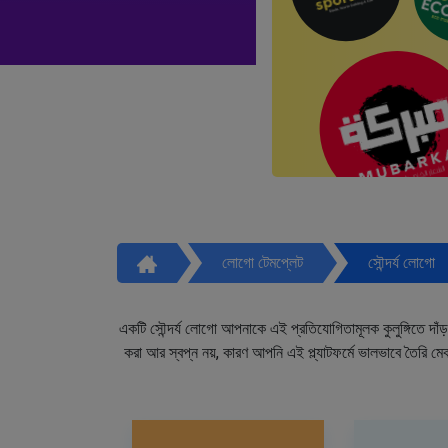
লোগো টেমপ্লেট
সৌন্দর্য লোগো
একটি সৌন্দর্য লোগো আপনাকে এই প্রতিযোগিতামূলক কুলুঙ্গিতে দাঁড
করা আর স্বপ্ন নয়, কারণ আপনি এই প্ল্যাটফর্মে ভালভাবে তৈরি ম