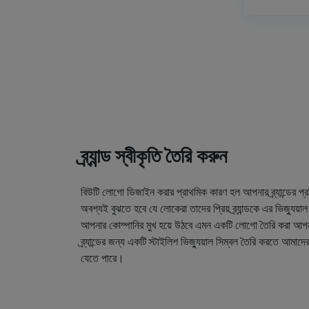
ব্র্যান্ড স্বীকৃতি তৈরি করুন
বিউটি লোগো ডিজাইন করার প্রাথমিক কারণ হল আপনার ব্র্যান্ডের
অবশ্যই বুঝতে হবে যে লোকেরা তাদের প্রিয় ব্র্যান্ডকে এর ভিজ্যুয
আপনার কোম্পানির মুখ হয়ে উঠবে এমন একটি লোগো তৈরি করা আপ
ব্র্যান্ডের জন্য একটি স্টাইলিশ ভিজ্যুয়াল সিম্বল তৈরি করতে আম
যেতে পারে।