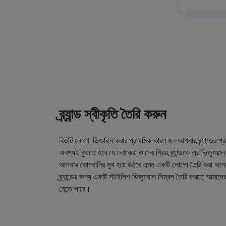
ব্র্যান্ড স্বীকৃতি তৈরি করুন
বিউটি লোগো ডিজাইন করার প্রাথমিক কারণ হল আপনার ব্র্যান্ডের
অবশ্যই বুঝতে হবে যে লোকেরা তাদের প্রিয় ব্র্যান্ডকে এর ভিজ্যুয
আপনার কোম্পানির মুখ হয়ে উঠবে এমন একটি লোগো তৈরি করা আপ
ব্র্যান্ডের জন্য একটি স্টাইলিশ ভিজ্যুয়াল সিম্বল তৈরি করতে আম
যেতে পারে।