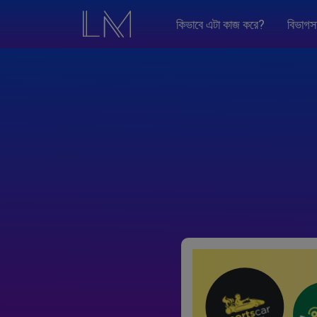
কিভাবে এটা কাজ করে?
বিভাগস