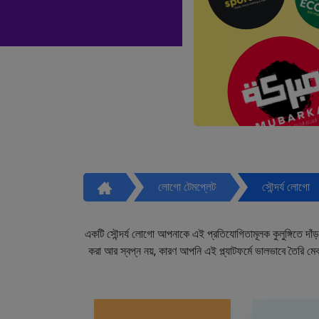
লোগো টেমপ্লেট
সৌন্দর্য লোগো
একটি সৌন্দর্য লোগো আপনাকে এই প্রতিযোগিতামূলক কুলুঙ্গিতে দাঁড
করা আর স্বপ্ন নয়, কারণ আপনি এই প্ল্যাটফর্মে ভালভাবে তৈরি ম