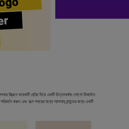
ogo
er
ার স্ক্রিনে কয়েকটি ছোঁয়া দিয়ে একটি চিত্তাকর্ষক লোগো ডিজাইন
বর্তন করুন এবং অল্প সময়ের মধ্যে আপনার ব্র্যান্ডের জন্য একটি