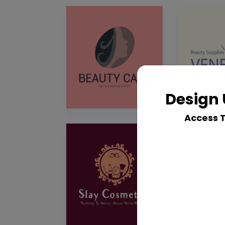
Design 
Access 