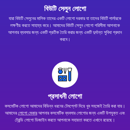
বিউটি সেলুন লোগো
যারা বিউটি সেলুনের মালিক তাদের একটি লোগো দরকার যা তাদের বিউটি পার্লারকে
লক্ষণীয় করতে সাহায্য করে। আমাদের বিউটি সেলুন লোগো পরিসীমা আপনাকে
আপনার ব্যবসার জন্য একটি প্রতীক তৈরি করার জন্য একটি দুর্দান্ত সুবিধা প্রদান
করবে।
প্রসাধনী লোগো
কসমেটিক লোগো আমাদের বিভিন্ন ধরনের টেমপ্লেট দিয়ে খুব সহজেই তৈরি করা যায়।
আমাদের
লোগো মেকার
আপনার কসমেটিক ব্যবসার লোগোর জন্য একটি উপযুক্ত এবং
ট্রেন্ডি লোগো ডিজাইন করতে আপনাকে সহায়তা করতে এখানে রয়েছে।