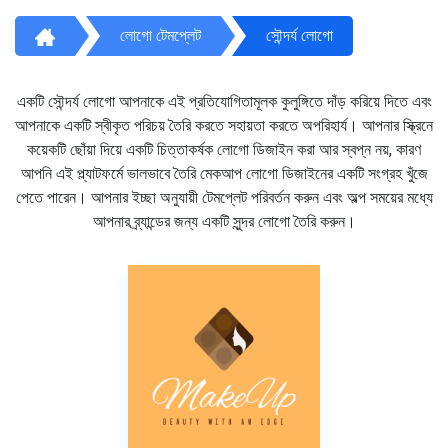
লোগো টেমপ্লেট
সৌন্দর্য লোগো
একটি সৌন্দর্য লোগো আপনাকে এই প্রতিযোগিতামূলক কুলুঙ্গিতে দাঁড় করিয়ে দিতে এবং
আপনাকে একটি স্বীকৃত পরিচয় তৈরি করতে সহায়তা করতে অপরিহার্য। আপনার স্ক্রিনে
কয়েকটি ছোঁয়া দিয়ে একটি চিত্তাকর্ষক লোগো ডিজাইন করা আর স্বপ্ন নয়, কারণ
আপনি এই প্ল্যাটফর্মে ভালভাবে তৈরি মেকআপ লোগো ডিজাইনের একটি সংগ্রহ খুঁজে
পেতে পারেন। আপনার ইচ্ছা অনুযায়ী টেমপ্লেট পরিবর্তন করুন এবং অল্প সময়ের মধ্যে
আপনার ব্র্যান্ডের জন্য একটি সুন্দর লোগো তৈরি করুন।