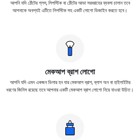
আপনি যদি ঠোঁটের গ্লস, লিপস্টিক বা ঠোঁটের আভা সরবরাহের ব্যবসা চালান তবে
আপনাকে অবশ্যই এটিতে লিপস্টিক সহ একটি লোগো ডিজাইন করতে হবে।
মেকআপ ব্রাশ লোগো
আপনি যদি এমন একজন ডিলার হন যার মেকআপ ব্রাশ, ব্লাশ অন বা হাইলাইটার
ধরণের জিনিস রয়েছে তবে আপনার একটি মেকআপ ব্রাশ লোগো নিয়ে যাওয়া উচিত।