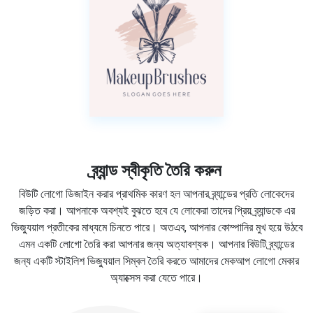
ব্র্যান্ড স্বীকৃতি তৈরি করুন
বিউটি লোগো ডিজাইন করার প্রাথমিক কারণ হল আপনার ব্র্যান্ডের প্রতি লোকেদের
জড়িত করা। আপনাকে অবশ্যই বুঝতে হবে যে লোকেরা তাদের প্রিয় ব্র্যান্ডকে এর
ভিজ্যুয়াল প্রতীকের মাধ্যমে চিনতে পারে। অতএব, আপনার কোম্পানির মুখ হয়ে উঠবে
এমন একটি লোগো তৈরি করা আপনার জন্য অত্যাবশ্যক। আপনার বিউটি ব্র্যান্ডের
জন্য একটি স্টাইলিশ ভিজ্যুয়াল সিম্বল তৈরি করতে আমাদের মেকআপ লোগো মেকার
অ্যাক্সেস করা যেতে পারে।