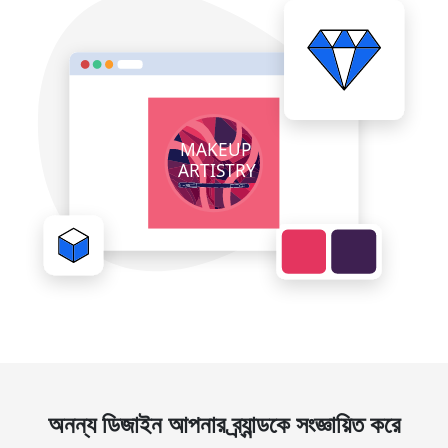
অনন্য ডিজাইন আপনার ব্র্যান্ডকে সংজ্ঞায়িত করে