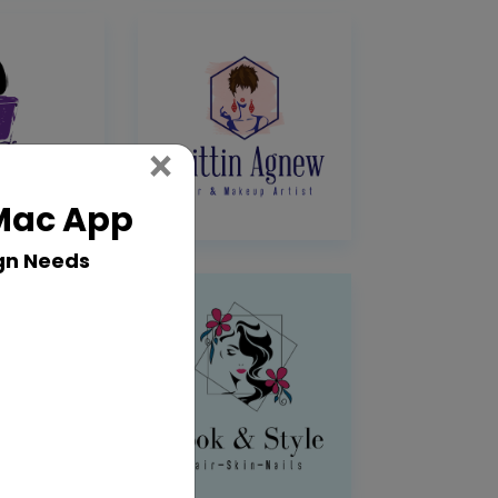
Close
×
 Mac App
gn Needs