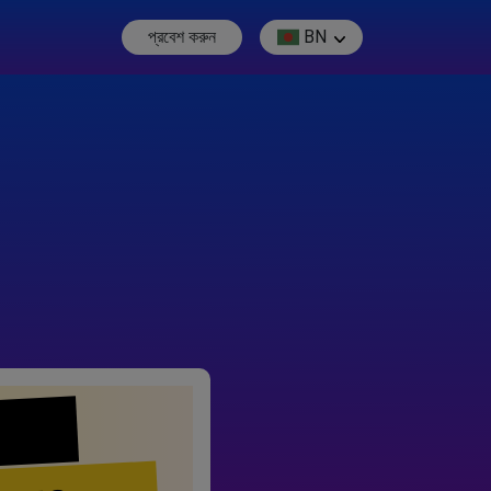
প্রবেশ করুন
BN