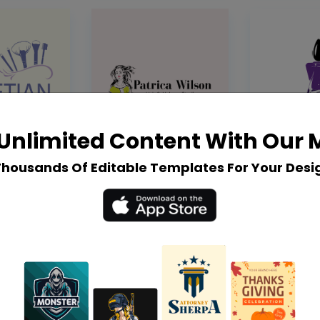
Unlimited Content With Our
Thousands Of Editable Templates For Your Desi