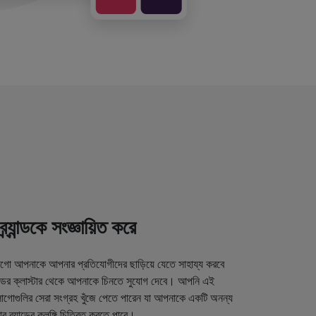
যান্ডকে সংজ্ঞায়িত করে
 লোগো আপনাকে আপনার প্রতিযোগীদের ছাড়িয়ে যেতে সাহায্য করবে
্যান্ডের ক্লাস্টার থেকে আপনাকে চিনতে সুযোগ দেবে। আপনি এই
র লোগোগুলির সেরা সংগ্রহ খুঁজে পেতে পারেন যা আপনাকে একটি অনন্য
্যান্ডের কুলুঙ্গি চিত্রিত করতে পারে।