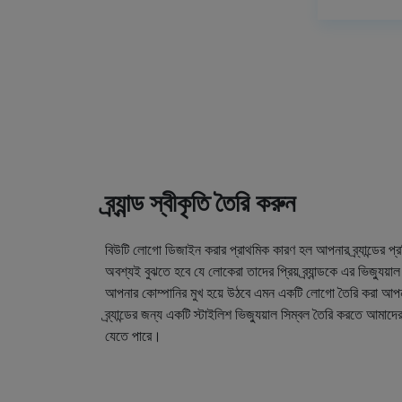
ব্র্যান্ড স্বীকৃতি তৈরি করুন
বিউটি লোগো ডিজাইন করার প্রাথমিক কারণ হল আপনার ব্র্যান্ডের
অবশ্যই বুঝতে হবে যে লোকেরা তাদের প্রিয় ব্র্যান্ডকে এর ভিজ্যুয
আপনার কোম্পানির মুখ হয়ে উঠবে এমন একটি লোগো তৈরি করা আপ
ব্র্যান্ডের জন্য একটি স্টাইলিশ ভিজ্যুয়াল সিম্বল তৈরি করতে আম
যেতে পারে।