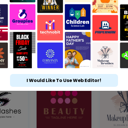
I Would Like To Use Web Editor!