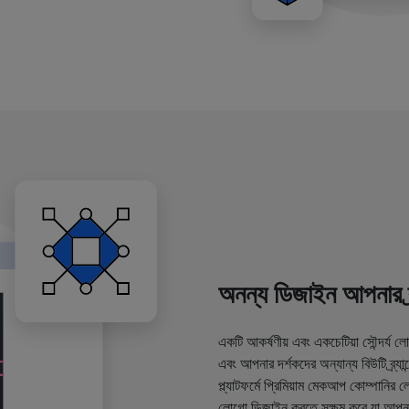
অনন্য ডিজাইন আপনার ব্র্
একটি আকর্ষণীয় এবং একচেটিয়া সৌন্দর্য
এবং আপনার দর্শকদের অন্যান্য বিউটি ব্র
প্ল্যাটফর্মে প্রিমিয়াম মেকআপ কোম্পানি
লোগো ডিজাইন করতে সক্ষম করে যা আপনার ব্র