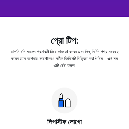
প্রো টিপ:
আপনি যদি সমস্ত প্রসাধনী নিয়ে কাজ না করেন এবং কিছু নির্দিষ্ট পণ্য সরবরাহ
করেন তবে আপনার লোগোতেও সঠিক জিনিসটি চিত্রিত করা উচিত। এই মত
এটি চেষ্টা করুন:
লিপস্টিক লোগো