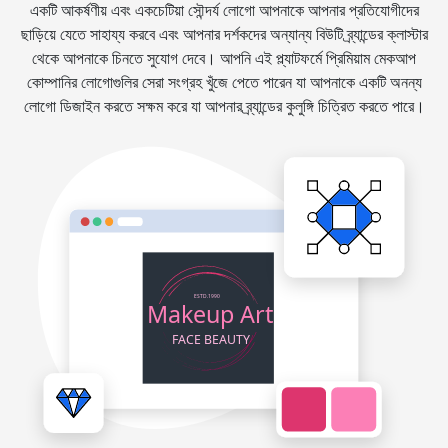
একটি আকর্ষণীয় এবং একচেটিয়া সৌন্দর্য লোগো আপনাকে আপনার প্রতিযোগীদের
ছাড়িয়ে যেতে সাহায্য করবে এবং আপনার দর্শকদের অন্যান্য বিউটি ব্র্যান্ডের ক্লাস্টার
থেকে আপনাকে চিনতে সুযোগ দেবে। আপনি এই প্ল্যাটফর্মে প্রিমিয়াম মেকআপ
কোম্পানির লোগোগুলির সেরা সংগ্রহ খুঁজে পেতে পারেন যা আপনাকে একটি অনন্য
লোগো ডিজাইন করতে সক্ষম করে যা আপনার ব্র্যান্ডের কুলুঙ্গি চিত্রিত করতে পারে।