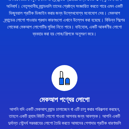
অনিবার্য। নেতৃস্থানীয় ব্র্যান্ডগুলি তাদের শ্রেষ্ঠত্ব সংজ্ঞায়িত করতে পারে এমন একটি
ভিজ্যুয়াল প্রতীক ডিজাইন করার জন্য উল্লেখযোগ্য মনোযোগ দেয়। মেকআপ
ব্র্যান্ডের লোগো পাওয়ার প্রধান কারণগুলো এখানে উল্লেখ করা হয়েছে। বিভিন্ন শিল্পের
লোকেরা মেকআপ লোগোটির সুবিধা নিতে পারে। যাইহোক, একটি আকর্ষণীয় লোগো
ব্যবহার করা হয় লোক/শিল্পকে অনুসরণ করে।
মেকআপ পণ্যের লোগো
আপনি যদি একটি মেকআপ ব্র্যান্ড চালাচ্ছেন বা এটি চালু করার পরিকল্পনা করছেন,
তাহলে একটি গ্ল্যাম বিউটি লোগো পাওয়া আপনার জন্য আবশ্যক। আপনি একটি
দুর্দান্ত সৌন্দর্য সরবরাহের লোগো তৈরি করতে আমাদের পেশাদার প্রতীক ধারণাগুলি