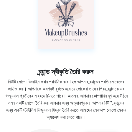
ব্র্যান্ড স্বীকৃতি তৈরি করুন
বিউটি লোগো ডিজাইন করার প্রাথমিক কারণ হল আপনার ব্র্যান্ডের প্রতি লোকেদের
জড়িত করা। আপনাকে অবশ্যই বুঝতে হবে যে লোকেরা তাদের প্রিয় ব্র্যান্ডকে এর
ভিজ্যুয়াল প্রতীকের মাধ্যমে চিনতে পারে। অতএব, আপনার কোম্পানির মুখ হয়ে উঠবে
এমন একটি লোগো তৈরি করা আপনার জন্য অত্যাবশ্যক। আপনার বিউটি ব্র্যান্ডের
জন্য একটি স্টাইলিশ ভিজ্যুয়াল সিম্বল তৈরি করতে আমাদের মেকআপ লোগো মেকার
অ্যাক্সেস করা যেতে পারে।