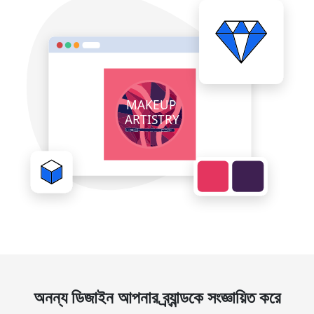
অনন্য ডিজাইন আপনার ব্র্যান্ডকে সংজ্ঞায়িত করে