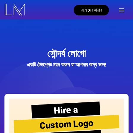
আমাদের হায়ার
সৌন্দর্য লোগো
একটি টেমপ্লেট চয়ন করুন যা আপনার জন্য ভাল!
Hire a
Custom Logo