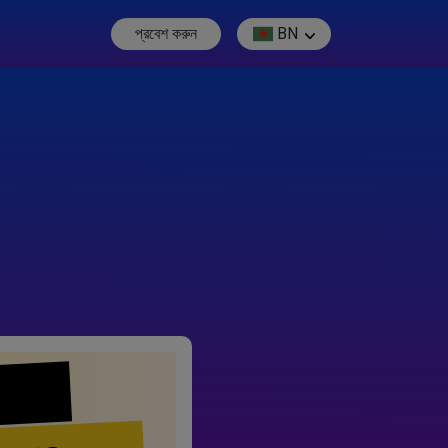
প্রবেশ করুন
BN