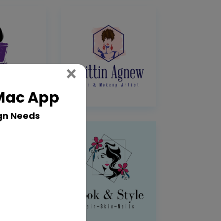
Close
×
 Mac App
gn Needs