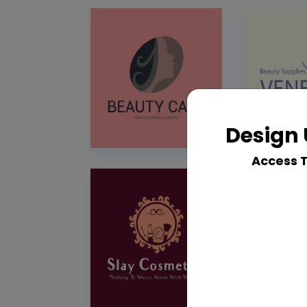
Design 
Access 