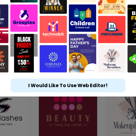
I Would Like To Use Web Editor!