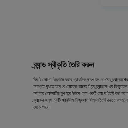
ব্র্যান্ড স্বীকৃতি তৈরি করুন
বিউটি লোগো ডিজাইন করার প্রাথমিক কারণ হল আপনার ব্র্যান্ডের
অবশ্যই বুঝতে হবে যে লোকেরা তাদের প্রিয় ব্র্যান্ডকে এর ভিজ্যুয
আপনার কোম্পানির মুখ হয়ে উঠবে এমন একটি লোগো তৈরি করা আপ
ব্র্যান্ডের জন্য একটি স্টাইলিশ ভিজ্যুয়াল সিম্বল তৈরি করতে আম
যেতে পারে।