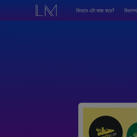
কিভাবে এটা কাজ করে?
বিভাগস