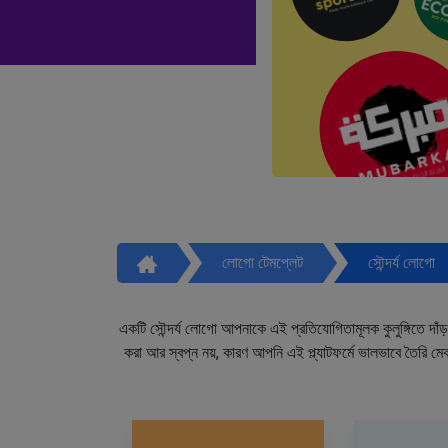
লোগো টেমপ্লেট
সৌন্দর্য লোগো
একটি সৌন্দর্য লোগো আপনাকে এই প্রতিযোগিতামূলক কুলুঙ্গিতে দাঁড
করা আর স্বপ্ন নয়, কারণ আপনি এই প্ল্যাটফর্মে ভালভাবে তৈরি ম