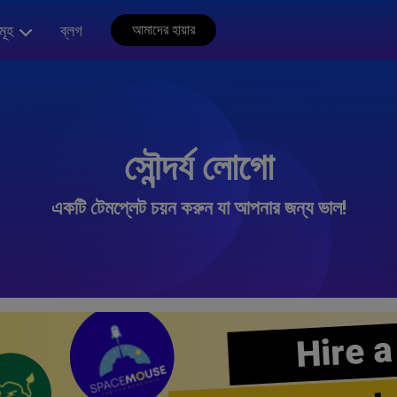
মূহ
ব্লগ
আমাদের হায়ার
সৌন্দর্য লোগো
একটি টেমপ্লেট চয়ন করুন যা আপনার জন্য ভাল!
Hire a