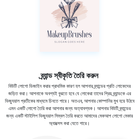
ব্র্যান্ড স্বীকৃতি তৈরি করুন
বিউটি লোগো ডিজাইন করার প্রাথমিক কারণ হল আপনার ব্র্যান্ডের প্রতি লোকেদের
জড়িত করা। আপনাকে অবশ্যই বুঝতে হবে যে লোকেরা তাদের প্রিয় ব্র্যান্ডকে এর
ভিজ্যুয়াল প্রতীকের মাধ্যমে চিনতে পারে। অতএব, আপনার কোম্পানির মুখ হয়ে উঠবে
এমন একটি লোগো তৈরি করা আপনার জন্য অত্যাবশ্যক। আপনার বিউটি ব্র্যান্ডের
জন্য একটি স্টাইলিশ ভিজ্যুয়াল সিম্বল তৈরি করতে আমাদের মেকআপ লোগো মেকার
অ্যাক্সেস করা যেতে পারে।