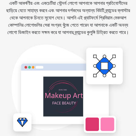
একটি আকর্ষণীয় এবং একচেটিয়া সৌন্দর্য লোগো আপনাকে আপনার প্রতিযোগীদের
ছাড়িয়ে যেতে সাহায্য করবে এবং আপনার দর্শকদের অন্যান্য বিউটি ব্র্যান্ডের ক্লাস্টার
থেকে আপনাকে চিনতে সুযোগ দেবে। আপনি এই প্ল্যাটফর্মে প্রিমিয়াম মেকআপ
কোম্পানির লোগোগুলির সেরা সংগ্রহ খুঁজে পেতে পারেন যা আপনাকে একটি অনন্য
লোগো ডিজাইন করতে সক্ষম করে যা আপনার ব্র্যান্ডের কুলুঙ্গি চিত্রিত করতে পারে।