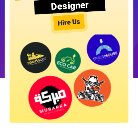
Designer
Hire Us