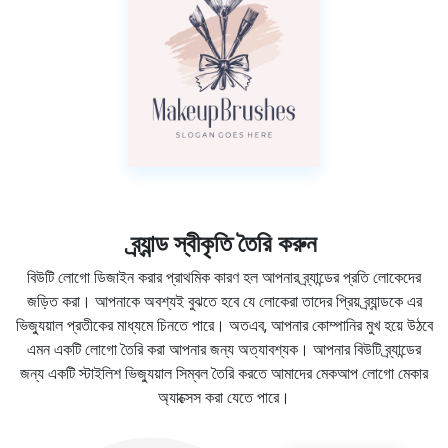
ব্র্যান্ড স্বীকৃতি তৈরি করুন
বিউটি লোগো ডিজাইন করার প্রাথমিক কারণ হল আপনার ব্র্যান্ডের প্রতি লোকেদের
জড়িত করা। আপনাকে অবশ্যই বুঝতে হবে যে লোকেরা তাদের প্রিয় ব্র্যান্ডকে এর
ভিজ্যুয়াল প্রতীকের মাধ্যমে চিনতে পারে। অতএব, আপনার কোম্পানির মুখ হয়ে উঠবে
এমন একটি লোগো তৈরি করা আপনার জন্য অত্যাবশ্যক। আপনার বিউটি ব্র্যান্ডের
জন্য একটি স্টাইলিশ ভিজ্যুয়াল সিম্বল তৈরি করতে আমাদের মেকআপ লোগো মেকার
অ্যাক্সেস করা যেতে পারে।