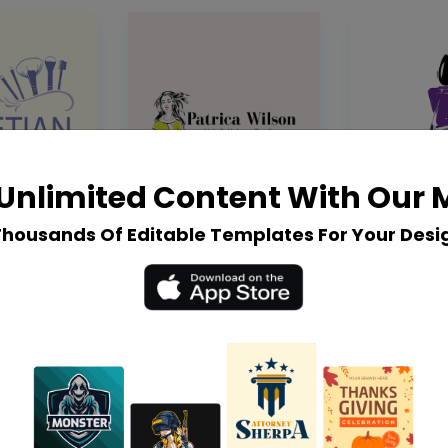
Unlimited Content With Our
Thousands Of Editable Templates For Your Desi