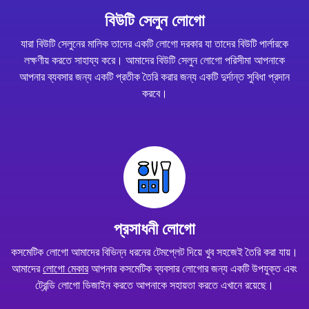
বিউটি সেলুন লোগো
যারা বিউটি সেলুনের মালিক তাদের একটি লোগো দরকার যা তাদের বিউটি পার্লারকে
লক্ষণীয় করতে সাহায্য করে। আমাদের বিউটি সেলুন লোগো পরিসীমা আপনাকে
আপনার ব্যবসার জন্য একটি প্রতীক তৈরি করার জন্য একটি দুর্দান্ত সুবিধা প্রদান
করবে।
প্রসাধনী লোগো
কসমেটিক লোগো আমাদের বিভিন্ন ধরনের টেমপ্লেট দিয়ে খুব সহজেই তৈরি করা যায়।
আমাদের
লোগো মেকার
আপনার কসমেটিক ব্যবসার লোগোর জন্য একটি উপযুক্ত এবং
ট্রেন্ডি লোগো ডিজাইন করতে আপনাকে সহায়তা করতে এখানে রয়েছে।