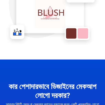
কার পেশাদারভাবে ডিজাইনের মেকআপ
লোগো দরকার?
আপনার বিউটি সেলুন বা মেকআপ ব্র্যান্ডের প্রচারের জন্য একটি এক্সক্লুসিভ লোগো