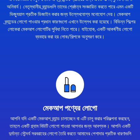
অনিবার্য। নেতৃস্থানীয় ব্র্যান্ডগুলি তাদের শ্রেষ্ঠত্ব সংজ্ঞায়িত করতে পারে এমন একটি
ভিজ্যুয়াল প্রতীক ডিজাইন করার জন্য উল্লেখযোগ্য মনোযোগ দেয়। মেকআপ
ব্র্যান্ডের লোগো পাওয়ার প্রধান কারণগুলো এখানে উল্লেখ করা হয়েছে। বিভিন্ন শিল্পের
লোকেরা মেকআপ লোগোটির সুবিধা নিতে পারে। যাইহোক, একটি আকর্ষণীয় লোগো
ব্যবহার করা হয় লোক/শিল্পকে অনুসরণ করে।
মেকআপ পণ্যের লোগো
আপনি যদি একটি মেকআপ ব্র্যান্ড চালাচ্ছেন বা এটি চালু করার পরিকল্পনা করছেন,
তাহলে একটি গ্ল্যাম বিউটি লোগো পাওয়া আপনার জন্য আবশ্যক। আপনি একটি
দুর্দান্ত সৌন্দর্য সরবরাহের লোগো তৈরি করতে আমাদের পেশাদার প্রতীক ধারণাগুলি