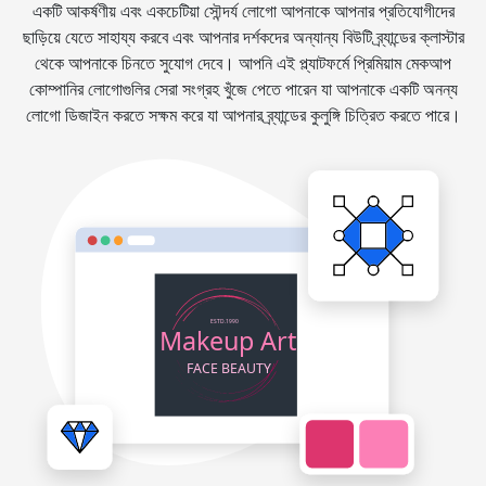
একটি আকর্ষণীয় এবং একচেটিয়া সৌন্দর্য লোগো আপনাকে আপনার প্রতিযোগীদের
ছাড়িয়ে যেতে সাহায্য করবে এবং আপনার দর্শকদের অন্যান্য বিউটি ব্র্যান্ডের ক্লাস্টার
থেকে আপনাকে চিনতে সুযোগ দেবে। আপনি এই প্ল্যাটফর্মে প্রিমিয়াম মেকআপ
কোম্পানির লোগোগুলির সেরা সংগ্রহ খুঁজে পেতে পারেন যা আপনাকে একটি অনন্য
লোগো ডিজাইন করতে সক্ষম করে যা আপনার ব্র্যান্ডের কুলুঙ্গি চিত্রিত করতে পারে।