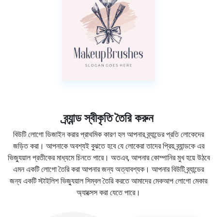
ব্র্যান্ড স্বীকৃতি তৈরি করুন
বিউটি লোগো ডিজাইন করার প্রাথমিক কারণ হল আপনার ব্র্যান্ডের প্রতি লোকেদের
জড়িত করা। আপনাকে অবশ্যই বুঝতে হবে যে লোকেরা তাদের প্রিয় ব্র্যান্ডকে এর
ভিজ্যুয়াল প্রতীকের মাধ্যমে চিনতে পারে। অতএব, আপনার কোম্পানির মুখ হয়ে উঠবে
এমন একটি লোগো তৈরি করা আপনার জন্য অত্যাবশ্যক। আপনার বিউটি ব্র্যান্ডের
জন্য একটি স্টাইলিশ ভিজ্যুয়াল সিম্বল তৈরি করতে আমাদের মেকআপ লোগো মেকার
অ্যাক্সেস করা যেতে পারে।