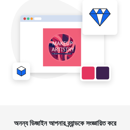
অনন্য ডিজাইন আপনার ব্র্যান্ডকে সংজ্ঞায়িত করে