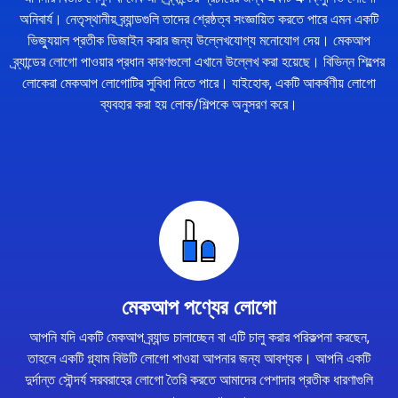
অনিবার্য। নেতৃস্থানীয় ব্র্যান্ডগুলি তাদের শ্রেষ্ঠত্ব সংজ্ঞায়িত করতে পারে এমন একটি
ভিজ্যুয়াল প্রতীক ডিজাইন করার জন্য উল্লেখযোগ্য মনোযোগ দেয়। মেকআপ
ব্র্যান্ডের লোগো পাওয়ার প্রধান কারণগুলো এখানে উল্লেখ করা হয়েছে। বিভিন্ন শিল্পের
লোকেরা মেকআপ লোগোটির সুবিধা নিতে পারে। যাইহোক, একটি আকর্ষণীয় লোগো
ব্যবহার করা হয় লোক/শিল্পকে অনুসরণ করে।
মেকআপ পণ্যের লোগো
আপনি যদি একটি মেকআপ ব্র্যান্ড চালাচ্ছেন বা এটি চালু করার পরিকল্পনা করছেন,
তাহলে একটি গ্ল্যাম বিউটি লোগো পাওয়া আপনার জন্য আবশ্যক। আপনি একটি
দুর্দান্ত সৌন্দর্য সরবরাহের লোগো তৈরি করতে আমাদের পেশাদার প্রতীক ধারণাগুলি