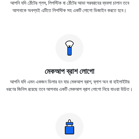
আপনি যদি ঠোঁটের গ্লস, লিপস্টিক বা ঠোঁটের আভা সরবরাহের ব্যবসা চালান তবে
আপনাকে অবশ্যই এটিতে লিপস্টিক সহ একটি লোগো ডিজাইন করতে হবে।
মেকআপ ব্রাশ লোগো
আপনি যদি এমন একজন ডিলার হন যার মেকআপ ব্রাশ, ব্লাশ অন বা হাইলাইটার
ধরণের জিনিস রয়েছে তবে আপনার একটি মেকআপ ব্রাশ লোগো নিয়ে যাওয়া উচিত।