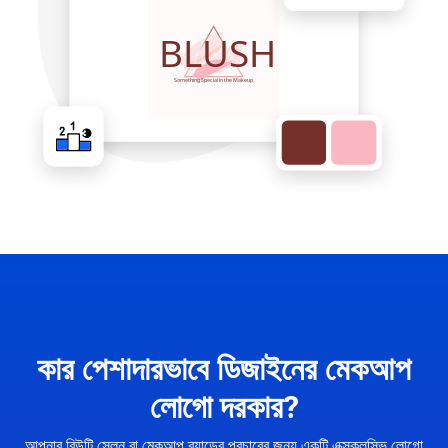
কার পেশাদারভাবে ডিজাইনের মেকআপ
লোগো দরকার?
আপনার বিউটি সেলুন বা মেকআপ ব্র্যান্ডের প্রচারের জন্য একটি এক্সক্লুসিভ লোগো