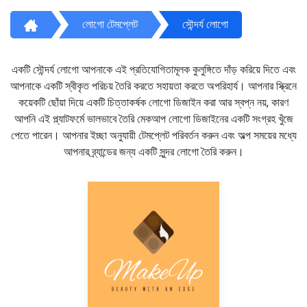
লোগো টেমপ্লেট
সৌন্দর্য লোগো
একটি সৌন্দর্য লোগো আপনাকে এই প্রতিযোগিতামূলক কুলুঙ্গিতে দাঁড় করিয়ে দিতে এবং
আপনাকে একটি স্বীকৃত পরিচয় তৈরি করতে সহায়তা করতে অপরিহার্য। আপনার স্ক্রিনে
কয়েকটি ছোঁয়া দিয়ে একটি চিত্তাকর্ষক লোগো ডিজাইন করা আর স্বপ্ন নয়, কারণ
আপনি এই প্ল্যাটফর্মে ভালভাবে তৈরি মেকআপ লোগো ডিজাইনের একটি সংগ্রহ খুঁজে
পেতে পারেন। আপনার ইচ্ছা অনুযায়ী টেমপ্লেট পরিবর্তন করুন এবং অল্প সময়ের মধ্যে
আপনার ব্র্যান্ডের জন্য একটি সুন্দর লোগো তৈরি করুন।