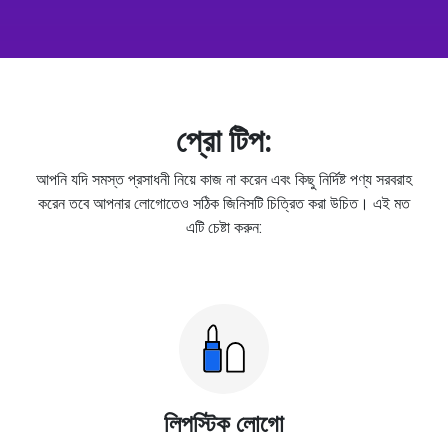
প্রো টিপ:
আপনি যদি সমস্ত প্রসাধনী নিয়ে কাজ না করেন এবং কিছু নির্দিষ্ট পণ্য সরবরাহ
করেন তবে আপনার লোগোতেও সঠিক জিনিসটি চিত্রিত করা উচিত। এই মত
এটি চেষ্টা করুন:
লিপস্টিক লোগো