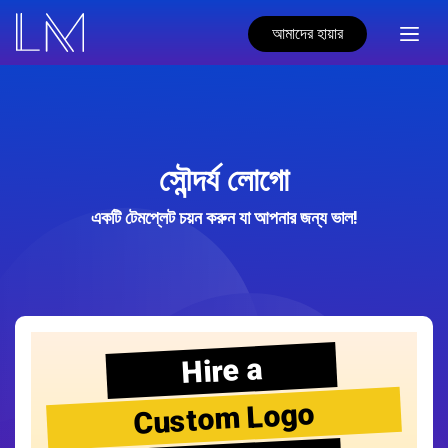
আমাদের হায়ার
সৌন্দর্য লোগো
একটি টেমপ্লেট চয়ন করুন যা আপনার জন্য ভাল!
Hire a
Custom Logo