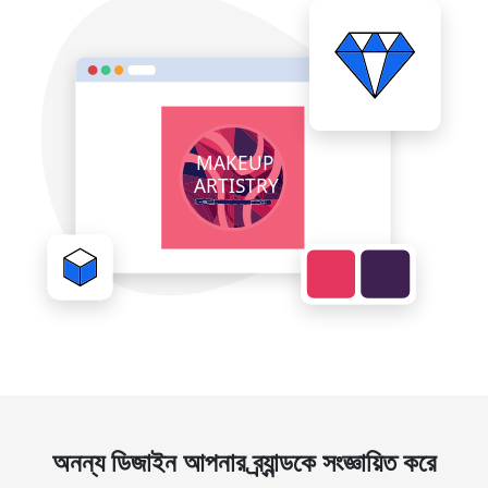
অনন্য ডিজাইন আপনার ব্র্যান্ডকে সংজ্ঞায়িত করে