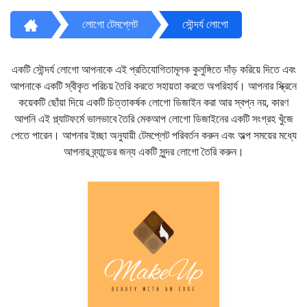
লোগো টেমপ্লেট
সৌন্দর্য লোগো
একটি সৌন্দর্য লোগো আপনাকে এই প্রতিযোগিতামূলক কুলুঙ্গিতে দাঁড় করিয়ে দিতে এবং
আপনাকে একটি স্বীকৃত পরিচয় তৈরি করতে সহায়তা করতে অপরিহার্য। আপনার স্ক্রিনে
কয়েকটি ছোঁয়া দিয়ে একটি চিত্তাকর্ষক লোগো ডিজাইন করা আর স্বপ্ন নয়, কারণ
আপনি এই প্ল্যাটফর্মে ভালভাবে তৈরি মেকআপ লোগো ডিজাইনের একটি সংগ্রহ খুঁজে
পেতে পারেন। আপনার ইচ্ছা অনুযায়ী টেমপ্লেট পরিবর্তন করুন এবং অল্প সময়ের মধ্যে
আপনার ব্র্যান্ডের জন্য একটি সুন্দর লোগো তৈরি করুন।