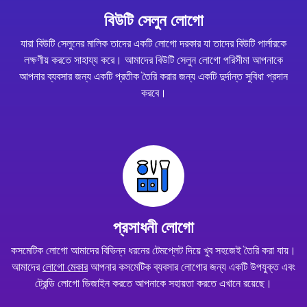
বিউটি সেলুন লোগো
যারা বিউটি সেলুনের মালিক তাদের একটি লোগো দরকার যা তাদের বিউটি পার্লারকে
লক্ষণীয় করতে সাহায্য করে। আমাদের বিউটি সেলুন লোগো পরিসীমা আপনাকে
আপনার ব্যবসার জন্য একটি প্রতীক তৈরি করার জন্য একটি দুর্দান্ত সুবিধা প্রদান
করবে।
প্রসাধনী লোগো
কসমেটিক লোগো আমাদের বিভিন্ন ধরনের টেমপ্লেট দিয়ে খুব সহজেই তৈরি করা যায়।
আমাদের
লোগো মেকার
আপনার কসমেটিক ব্যবসার লোগোর জন্য একটি উপযুক্ত এবং
ট্রেন্ডি লোগো ডিজাইন করতে আপনাকে সহায়তা করতে এখানে রয়েছে।