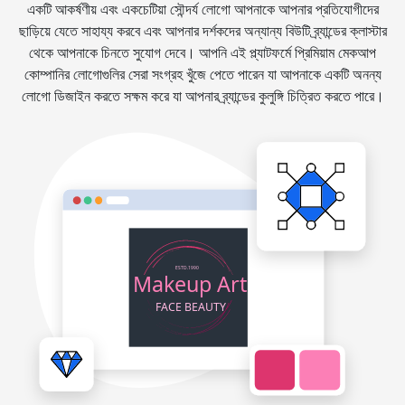
একটি আকর্ষণীয় এবং একচেটিয়া সৌন্দর্য লোগো আপনাকে আপনার প্রতিযোগীদের
ছাড়িয়ে যেতে সাহায্য করবে এবং আপনার দর্শকদের অন্যান্য বিউটি ব্র্যান্ডের ক্লাস্টার
থেকে আপনাকে চিনতে সুযোগ দেবে। আপনি এই প্ল্যাটফর্মে প্রিমিয়াম মেকআপ
কোম্পানির লোগোগুলির সেরা সংগ্রহ খুঁজে পেতে পারেন যা আপনাকে একটি অনন্য
লোগো ডিজাইন করতে সক্ষম করে যা আপনার ব্র্যান্ডের কুলুঙ্গি চিত্রিত করতে পারে।