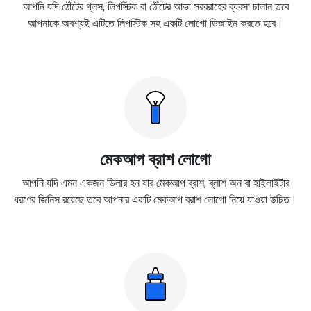
আপনি যদি ঠোঁটের গ্লস, লিপস্টিক বা ঠোঁটের আভা সরবরাহের ব্যবসা চালান তবে
আপনাকে অবশ্যই এটিতে লিপস্টিক সহ একটি লোগো ডিজাইন করতে হবে।
মেকআপ ব্রাশ লোগো
আপনি যদি এমন একজন ডিলার হন যার মেকআপ ব্রাশ, ব্লাশ অন বা হাইলাইটার
ধরণের জিনিস রয়েছে তবে আপনার একটি মেকআপ ব্রাশ লোগো নিয়ে যাওয়া উচিত।