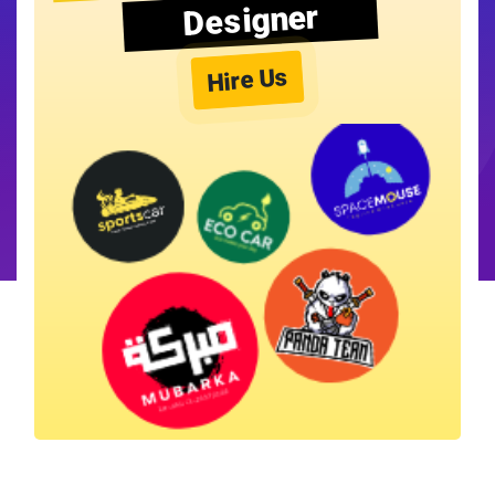
Designer
Hire Us