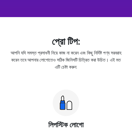
প্রো টিপ:
আপনি যদি সমস্ত প্রসাধনী নিয়ে কাজ না করেন এবং কিছু নির্দিষ্ট পণ্য সরবরাহ
করেন তবে আপনার লোগোতেও সঠিক জিনিসটি চিত্রিত করা উচিত। এই মত
এটি চেষ্টা করুন:
লিপস্টিক লোগো