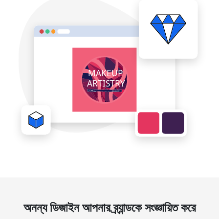
অনন্য ডিজাইন আপনার ব্র্যান্ডকে সংজ্ঞায়িত করে