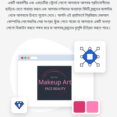
একটি আকর্ষণীয় এবং একচেটিয়া সৌন্দর্য লোগো আপনাকে আপনার প্রতিযোগীদের
ছাড়িয়ে যেতে সাহায্য করবে এবং আপনার দর্শকদের অন্যান্য বিউটি ব্র্যান্ডের ক্লাস্টার
থেকে আপনাকে চিনতে সুযোগ দেবে। আপনি এই প্ল্যাটফর্মে প্রিমিয়াম মেকআপ
কোম্পানির লোগোগুলির সেরা সংগ্রহ খুঁজে পেতে পারেন যা আপনাকে একটি অনন্য
লোগো ডিজাইন করতে সক্ষম করে যা আপনার ব্র্যান্ডের কুলুঙ্গি চিত্রিত করতে পারে।