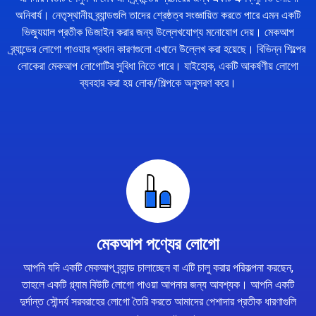
অনিবার্য। নেতৃস্থানীয় ব্র্যান্ডগুলি তাদের শ্রেষ্ঠত্ব সংজ্ঞায়িত করতে পারে এমন একটি
ভিজ্যুয়াল প্রতীক ডিজাইন করার জন্য উল্লেখযোগ্য মনোযোগ দেয়। মেকআপ
ব্র্যান্ডের লোগো পাওয়ার প্রধান কারণগুলো এখানে উল্লেখ করা হয়েছে। বিভিন্ন শিল্পের
লোকেরা মেকআপ লোগোটির সুবিধা নিতে পারে। যাইহোক, একটি আকর্ষণীয় লোগো
ব্যবহার করা হয় লোক/শিল্পকে অনুসরণ করে।
মেকআপ পণ্যের লোগো
আপনি যদি একটি মেকআপ ব্র্যান্ড চালাচ্ছেন বা এটি চালু করার পরিকল্পনা করছেন,
তাহলে একটি গ্ল্যাম বিউটি লোগো পাওয়া আপনার জন্য আবশ্যক। আপনি একটি
দুর্দান্ত সৌন্দর্য সরবরাহের লোগো তৈরি করতে আমাদের পেশাদার প্রতীক ধারণাগুলি