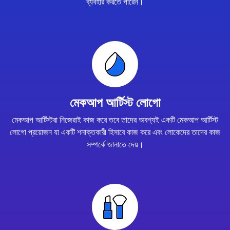
ব্যবহার করতে পারেন।
মেকআপ আর্টিস্ট লোগো
মেকআপ আর্টিস্টরা নিজেরাই কাজ করে তবে তাদের অবশ্যই একটি মেকআপ আর্টিস্ট
লোগো প্রয়োজন যা একটি শনাক্তকারী হিসাবে কাজ করে এবং লোকেদের তাদের কাজ
সম্পর্কে জানাতে দেয়।