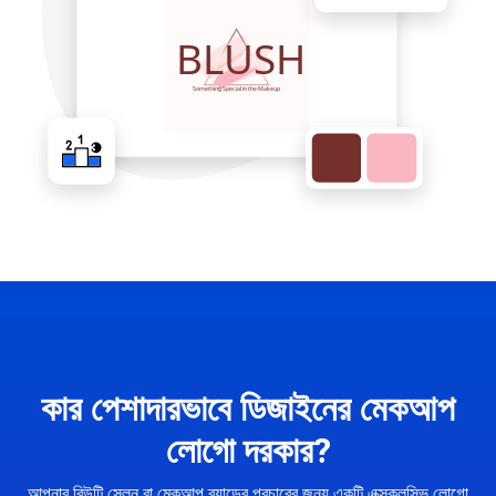
কার পেশাদারভাবে ডিজাইনের মেকআপ
লোগো দরকার?
আপনার বিউটি সেলুন বা মেকআপ ব্র্যান্ডের প্রচারের জন্য একটি এক্সক্লুসিভ লোগো