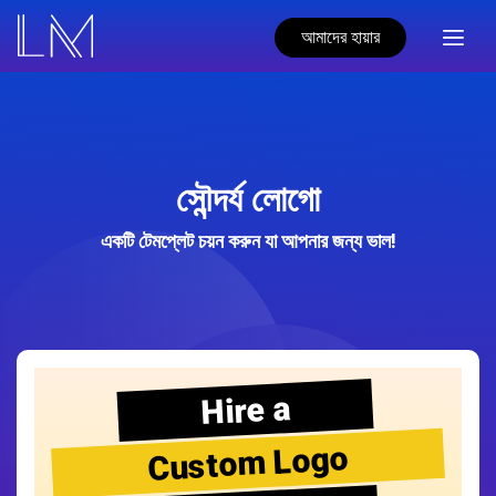
আমাদের হায়ার
সৌন্দর্য লোগো
একটি টেমপ্লেট চয়ন করুন যা আপনার জন্য ভাল!
Hire a
Custom Logo