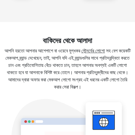
বাকিদের থেকে আলাদা
আপনি হয়তো আপনার আশেপাশে বা ওয়েবে মুগ্ধকর
সৌন্দর্যের লোগো
সহ বেশ কয়েকটি
মেকআপ ব্র্যান্ড দেখেছেন, তাই, আপনি যদি এই ব্র্যান্ডগুলির সাথে প্রতিদ্বন্দ্বিতা করতে
চান এবং প্রতিযোগিতায় বেঁচে থাকতে চান, তাহলে আপনার অবশ্যই একটি লোগো
থাকতে হবে যা আপনাকে বিশিষ্ট করে তোলে। আপনার প্রতিদ্বন্দ্বীদের কাছ থেকে।
আমাদের দ্বারা অফার করা মেকআপ লোগো সংগ্রহ এই ধরনের একটি লোগো তৈরি
করার সেরা বিকল্প।